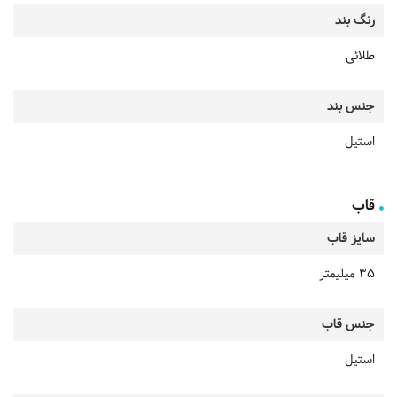
رنگ بند
طلائی
جنس بند
استیل
قاب
سایز قاب
35 میلیمتر
جنس قاب
استیل