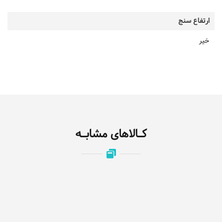
ارتفاع سنج
خیر
کـالاهای مشابـه