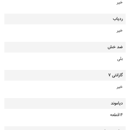
خیر
ردیاب
خیر
ضد خش
بلی
گارانتی 7
خیر
دیاموند
14قطعه