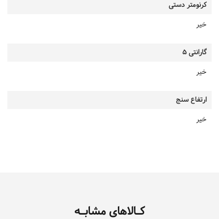
کرنومتر دستی
خیر
گارانتی 5
خیر
ارتفاع سنج
خیر
کـالاهای مشابـه