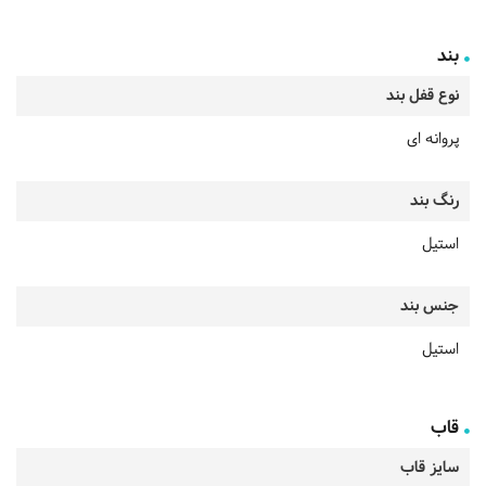
بند
نوع قفل بند
پروانه ای
رنگ بند
استیل
جنس بند
استیل
قاب
سایز قاب