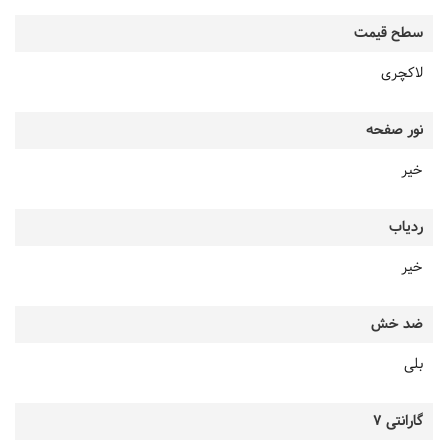
سطح قیمت
لاکچری
نور صفحه
خیر
ردیاب
خیر
ضد خش
بلی
گارانتی 7