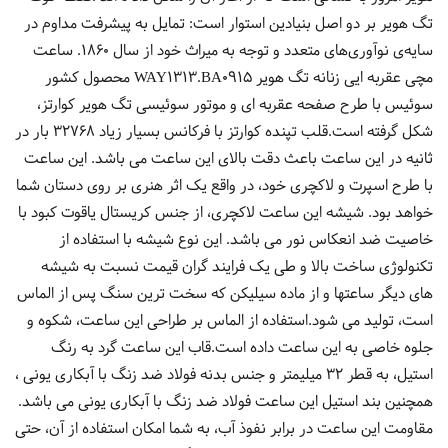
تگ هویر بر دو اصل بنیادین استوار است: تمایل به پیشرفت مداوم در
سایه‌ی نوآوری‌های متعدد و توجه به میراث خود از سال 1860. ساعت
مچی عقربه ایی زنانه تگ هویر WAY1313.BA0915 محصول کشور
سوئیس با طرح صفحه عقربه ای و موتور سوئیسی تگ هویر کوارتز،
شکل گرفته است.قلب تپنده کوارتز با فرکانس بسیار زیاد 32768 بار در
ثانیه در این ساعت باعث دقت بالای این ساعت می باشد. این ساعت
با طرح اسپرت و لاکچری خود، در واقع یک اثر هنری بر روی دستان شما
خواهد بود. شیشه این ساعت لاکچری، از جنس کریستال یاقوت کبود با
خاصیت ضد انعکاس نور می باشد. این نوع شیشه با استفاده از
تکنولوژی ساخت بالا و طی یک فرایند گران قیمت نسبت به شیشه
های دیگر ساعتها و از ماده سیلیکن که سخت ترین سنگ پس از الماس
است، تولید می شود.استفاده از الماس بر طراحی این ساعت، شکوه و
جلوه خاصی به این ساعت داده است.قاب این ساعت گرد به رنگ
استیل، به قطر 32 میلیمتر و جنس بدنه فولاد ضد زنگ با آبکاری یونی ،
همچنین بند استیل این ساعت فولاد ضد زنگ با آبکاری یونی می باشد.
مقاومت این ساعت در برابر نفوذ آب، به شما امکان استفاده از آن، حتی