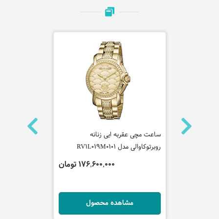
ساعت مچی عقربه ایی زنانه
ساعت مچی عقر
روبرتوکاوالی مدل RV1L019M0101
روبرتوکاوالی مدل M0101
تومان
176,600,000 تومان
ل
مشاهده محصول
مش