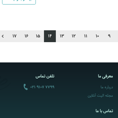
17
16
15
14
13
12
11
10
9
معرفی ما
تلفن تماس
درباره ما
021 9107 7799
مجله الیت آنلاین
تماس با ما