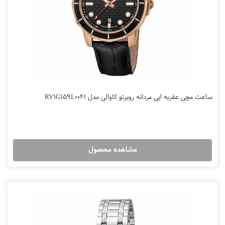
ساعت مچی عقربه ایی مردانه روبرتو کاوالی مدل RV1G159L0041
مشاهده محصول