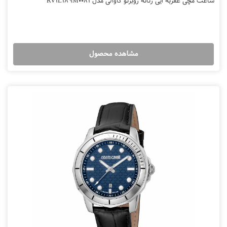
ساعت مچی عقربه ایی زنانه روبرتو کاوالی مدل RV1L189M0081
مشاهده محصول