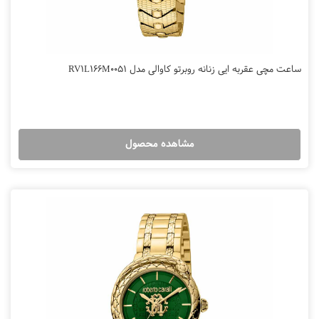
ساعت مچی عقربه ایی زنانه روبرتو کاوالی مدل RV1L166M0051
مشاهده محصول