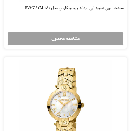
ساعت مچی عقربه ایی مردانه روبرتو کاوالی مدل RV1G182M0081
مشاهده محصول