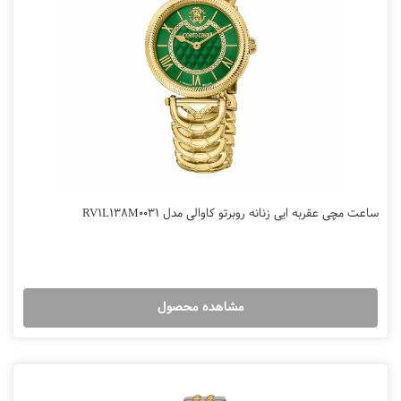
ساعت مچی عقربه ایی زنانه روبرتو کاوالی مدل RV1L138M0031
مشاهده محصول