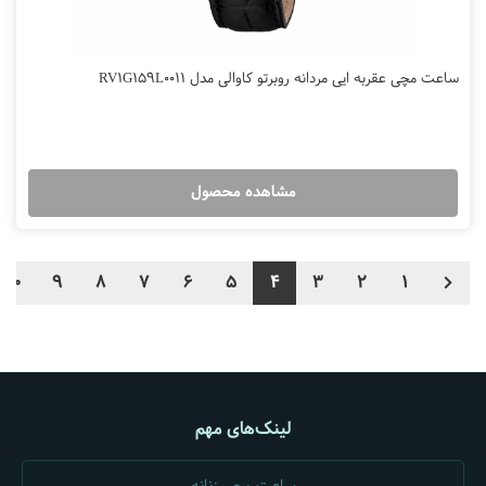
ساعت مچی عقربه ایی مردانه روبرتو کاوالی مدل RV1G159L0011
مشاهده محصول
10
9
8
7
6
5
4
3
2
1
لینک‌های مهم