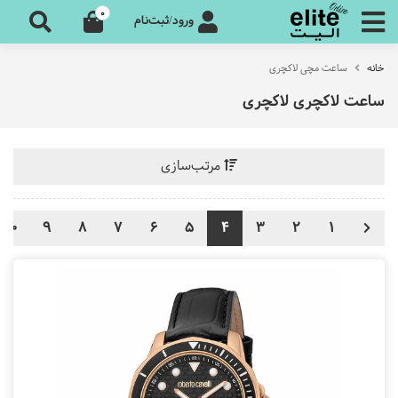
0
ورود/ثبت‌نام
خانه
ساعت مچی لاکچری
ساعت لاکچری لاکچری
مرتب‌سازی
10
9
8
7
6
5
4
3
2
1