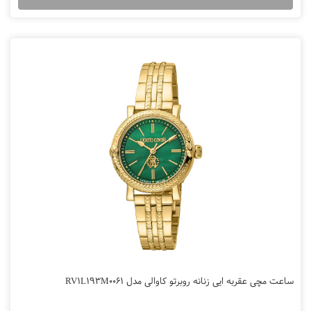
ساعت مچی عقربه ایی زنانه روبرتو کاوالی مدل RV1L193M0061