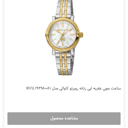
ساعت مچی عقربه ایی زنانه روبرتو کاوالی مدل RV1L193M0081
مشاهده محصول