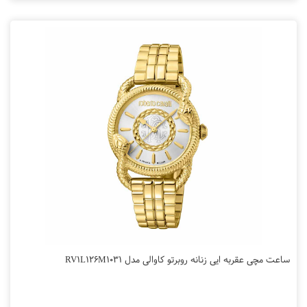
ساعت مچی عقربه ایی زنانه روبرتو کاوالی مدل RV1L126M1031