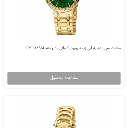
ساعت مچی عقربه ایی زنانه روبرتو کاوالی مدل RV1L189M0051
مشاهده محصول