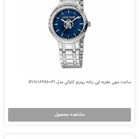
ساعت مچی عقربه ایی زنانه روبرتو کاوالی مدل RV1L189M0031
مشاهده محصول