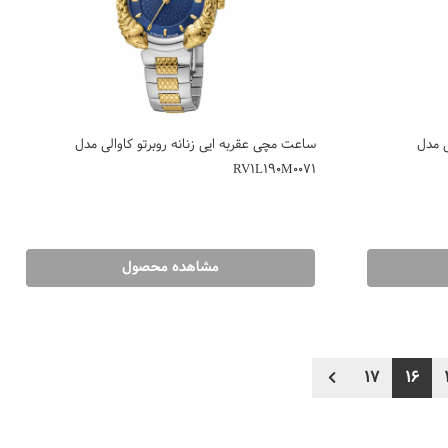
ی مدل
ساعت مچی عقربه ایی زنانه روبرتو کاوالی مدل
RV1L190M0071
مشاهده محصول
17
16