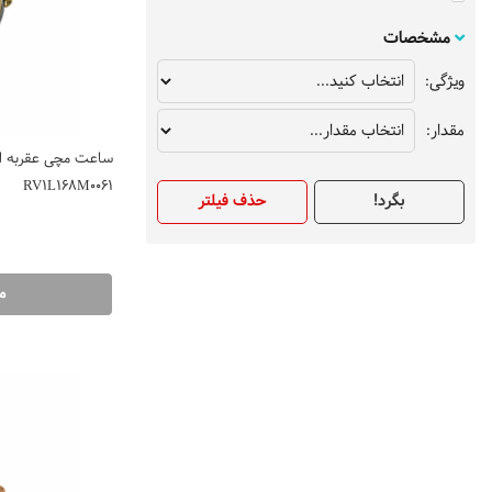
مشخصات
ویژگی:
مقدار:
ساعت مچی عقربه ایی
RV1L168M0061
بگرد!
حذف فیلتر
م