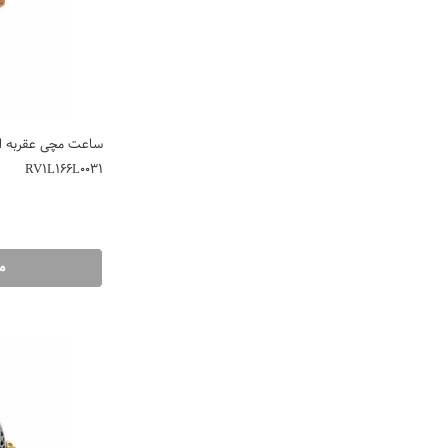
ساعت مچی عقربه ایی
RV1L166L0031
م