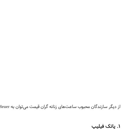
از دیگر سازندگان محبوب ساعت‌های زنانه گران قیمت می‌توان به IWC، Omega، Tag Heuer و Blancpain اشاره کرد.
1. پاتک فیلیپ