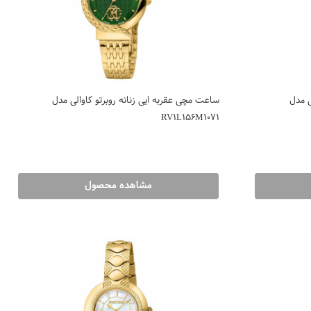
ی مدل
ساعت مچی عقربه ایی زنانه روبرتو کاوالی مدل
RV1L156M1071
مشاهده محصول