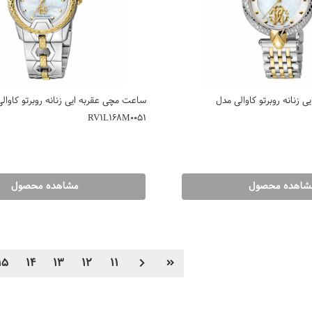
 زنانه روبرتو کاوالی مدل
ساعت مچی عقربه ایی زنانه روبرتو کاوال
RV1L168M0051
شاهده محصول
مشاهده محصول
15
14
13
12
11