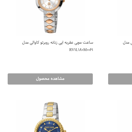
ی مدل
ساعت مچی عقربه ایی زنانه روبرتو کاوالی مدل
RV1L180M0061
مشاهده محصول