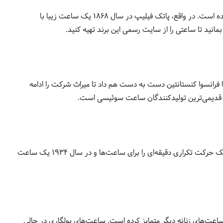
پاتک فیلیپ (Patek Philippe) یکی از محبوب‌ترین برندهای ساعت لاکچری زنانه در سراسر جهان است. این شرکت برای قرن‌ها در خط مقدم باقی‌مانده است. در واقع، پاتک فیلیپ در سال 1868 یک ساعت زیبا با
نید تا ساعتی را از سایت رسمی این برند تهیه کنید.
ل 1755، ژان مارک واچرون سفر خود را به عنوان یک ساعت‌ساز ماهر در ژنو، سوئیس آغاز کرد. ژاک واچرون به عنوان جانشین در سال 1819 با فرانسوا کنستانتین دست به دست هم داد تا میراث شرکت را ادامه
اودمار پیگه (Audemars Piguet) به عنوان یکی از 3 تولیدکننده بزرگ ساعت در سوئیس، سابقه قابل توجهی دارد. اولین کسی بود که در سال 1892 یک حرکت تکراری دقیقه‌ای را برای ساعت‌ها و در سال 1934 یک ساعت
ت نفیس خود، خود را از بقیه برندهای ساعت‌های زنانه دیگر متمایز کرده است. ساعت‌های بولگاری در حالی