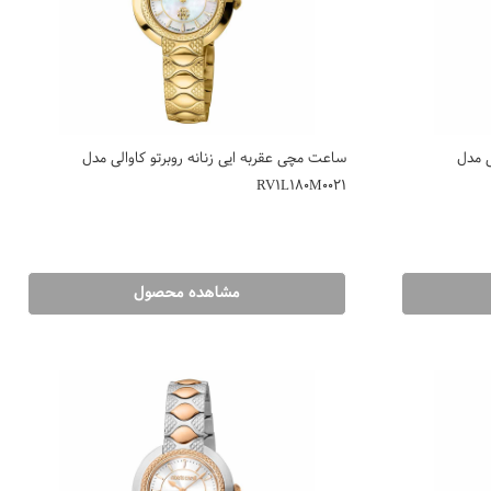
ی مدل
ساعت مچی عقربه ایی زنانه روبرتو کاوالی مدل
RV1L180M0021
مشاهده محصول