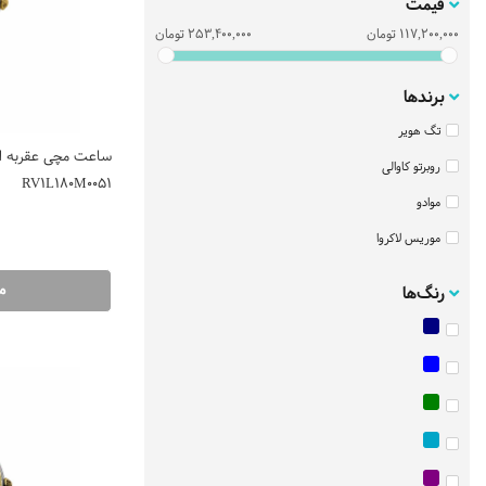
قیمت
117,200,000
تومان
253,400,000
تومان
برندها
تگ هویر
ساعت مچی عقربه ایی
روبرتو کاوالی
RV1L180M0051
موادو
موریس لاکروا
م
رنگ‌ها