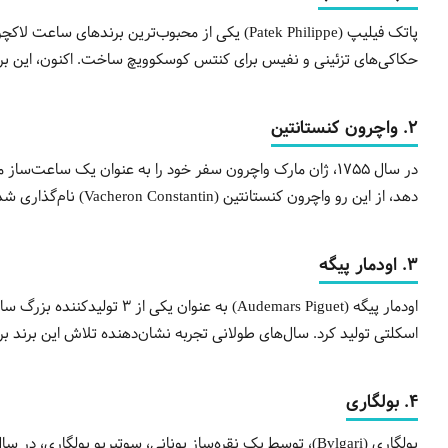
حکاکی‌های تزئینی و نفیس برای کنتس کوسکوویچ ساخت. اکنون، این برند 
2. واچرون کنستانتین
دهد، از این رو واچرون کنستانتین (Vacheron Constantin) نام‌گذاری شد. در حال حاضر، این برند یکی از مارک‌های قابل توجه ساعت لاکچری زنانه و قدیمی‌ترین تولیدکنندگان ساعت سوئیسی است.
3. اودمار پیگه
اسکلتی تولید کرد. سال‌های طولانی تجربه نشان‌دهنده تلاش این برند بر
4. بولگاری