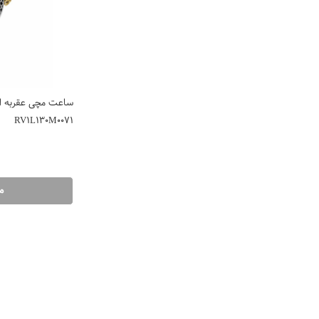
ساعت مچی عقربه ایی
RV1L130M0071
م