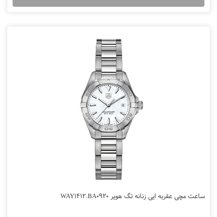
ساعت مچی عقربه ایی زنانه تگ هویر WAY1412.BA0920