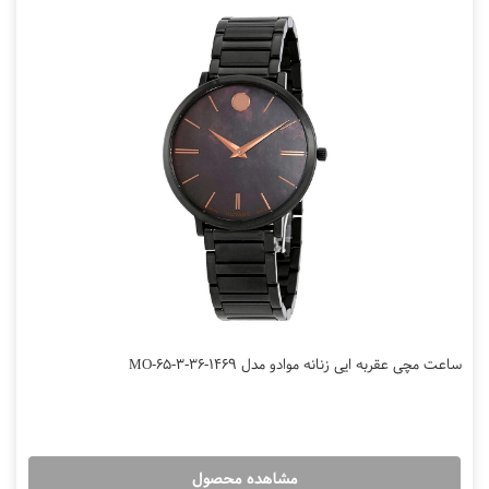
ساعت مچی عقربه ایی زنانه موادو مدل MO-65-3-36-1469
مشاهده محصول