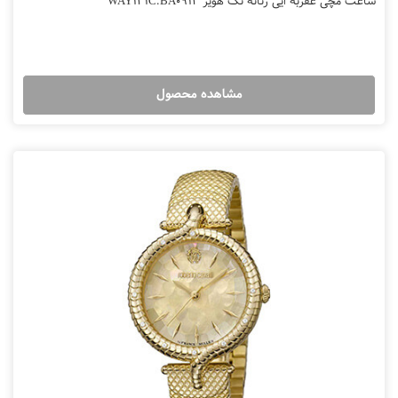
ساعت مچی عقربه ایی زنانه تگ هویر WAY131C.BA0913
مشاهده محصول