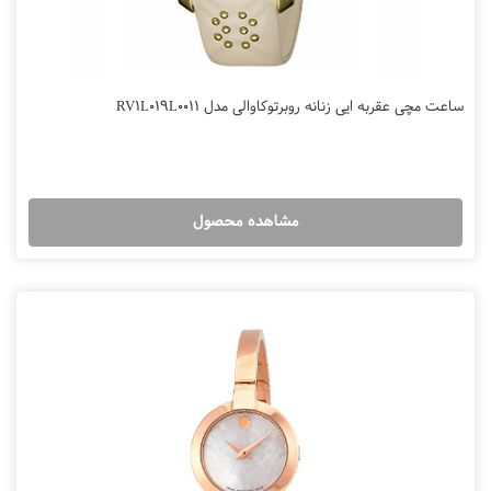
ساعت مچی عقربه ایی زنانه روبرتوکاوالی مدل RV1L019L0011
مشاهده محصول