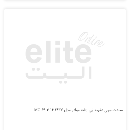
ساعت مچی عقربه ایی زنانه موادو مدل MO-69-3-14-1437