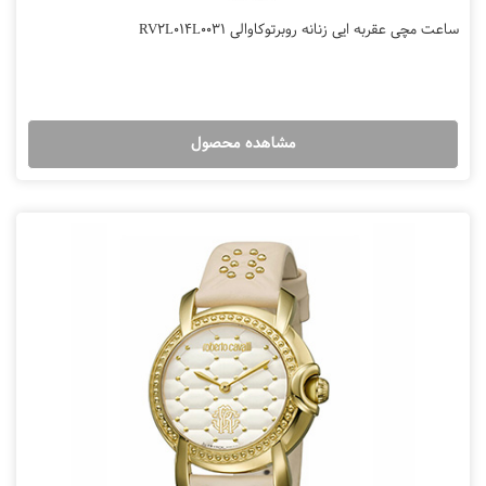
ساعت مچی عقربه ایی زنانه روبرتوکاوالی RV2L014L0031
مشاهده محصول