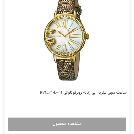
ساعت مچی عقربه ایی زنانه روبرتوکاوالی RV1L020L0011
مشاهده محصول