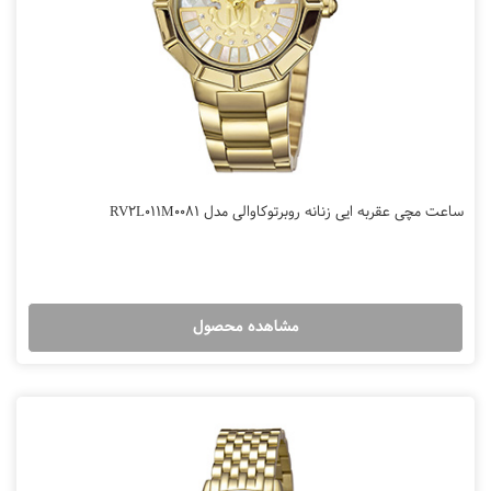
ساعت مچی عقربه ایی زنانه روبرتوکاوالی مدل RV2L011M0081
مشاهده محصول