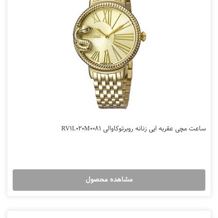
ساعت مچی عقربه ایی زنانه روبرتوکاوالی RV1L020M0081
مشاهده محصول