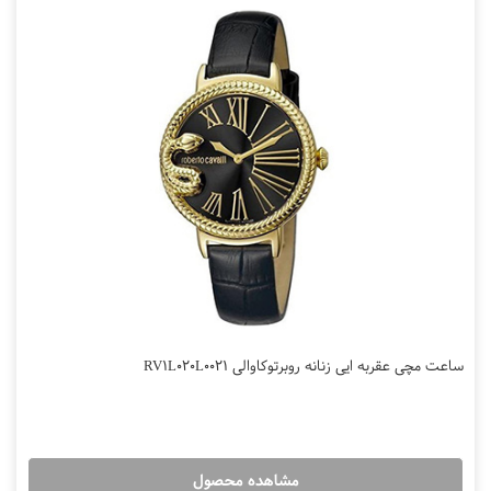
ساعت مچی عقربه ایی زنانه روبرتوکاوالی RV1L020L0021
مشاهده محصول