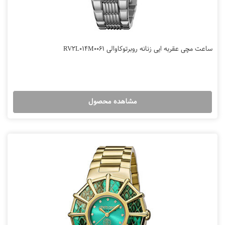
ساعت مچی عقربه ایی زنانه روبرتوکاوالی RV2L014M0061
مشاهده محصول