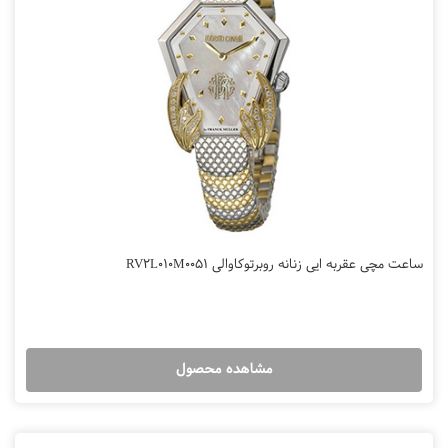
ساعت مچی عقربه ایی زنانه روبرتوکاوالی RV2L010M0051
مشاهده محصول