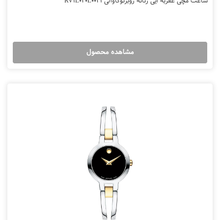
ساعت مچی عقربه ایی زنانه روبرتوکاوالی RV1L020L0041
مشاهده محصول