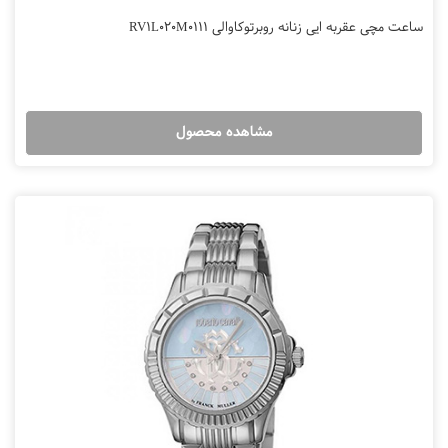
ساعت مچی عقربه ایی زنانه روبرتوکاوالی RV1L020M0111
مشاهده محصول