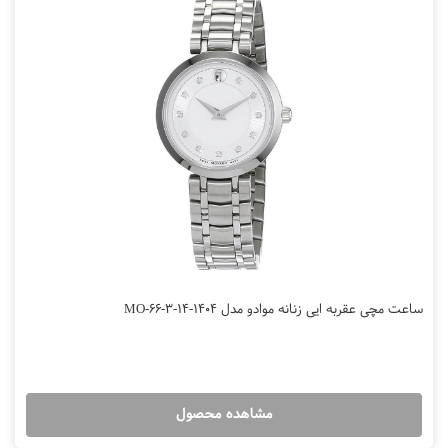
ساعت مچی عقربه ایی زنانه موادو مدل MO-66-3-14-1404
مشاهده محصول