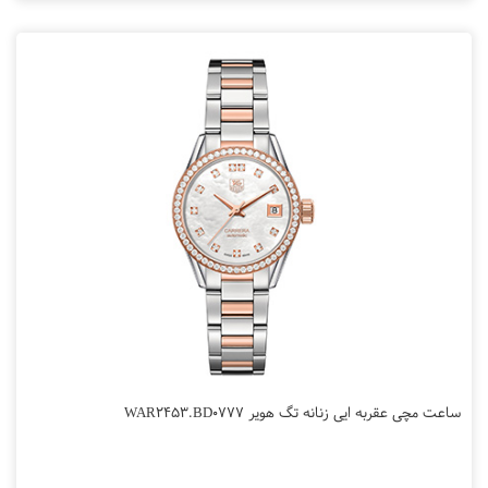
ساعت مچی عقربه ایی زنانه تگ هویر WAR2453.BD0777