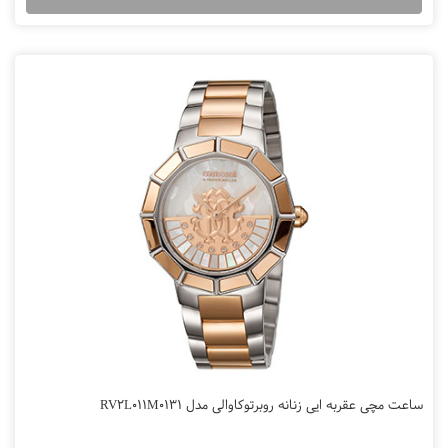
ساعت مچی عقربه ایی زنانه روبرتوکاوالی مدل RV2L011M0131