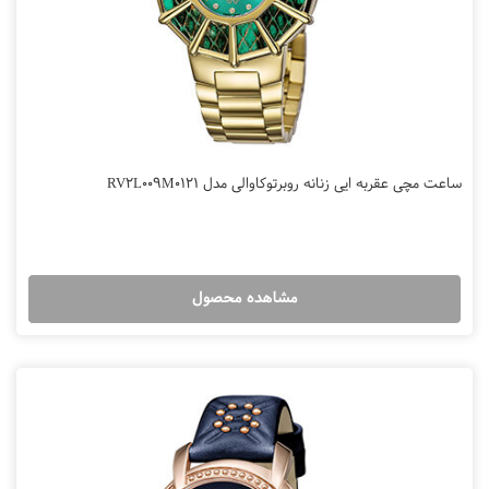
ساعت مچی عقربه ایی زنانه روبرتوکاوالی مدل RV2L009M0121
مشاهده محصول