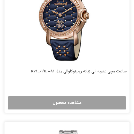
ساعت مچی عقربه ایی زنانه روبرتوکاوالی مدل RV1L019L0081
مشاهده محصول