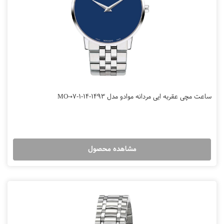
ساعت مچی عقربه ایی مردانه موادو مدل MO-07-1-14-1493
مشاهده محصول