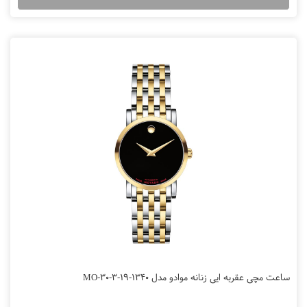
ساعت مچی عقربه ایی زنانه موادو مدل MO-30-3-19-1340