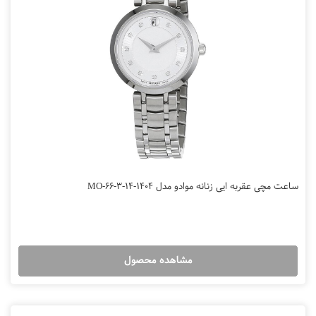
ساعت مچی عقربه ایی زنانه موادو مدل MO-66-3-14-1404
مشاهده محصول