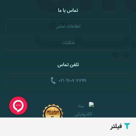
تماس با ما
اطلاعات تماس
شکایات
تلفن تماس
021 9107 7799
فیلتر