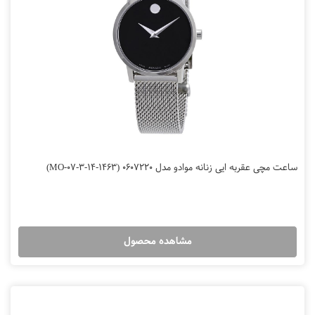
ساعت مچی عقربه ایی زنانه موادو مدل 0607220 (MO-07-3-14-1463)
مشاهده محصول