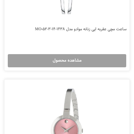
ساعت مچی عقربه ایی زنانه موادو مدل MO-52-3-14-1438
مشاهده محصول