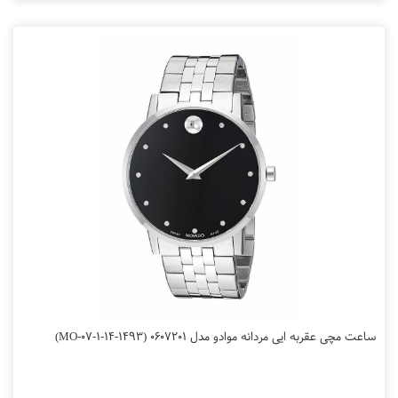
ساعت مچی عقربه ایی مردانه موادو مدل 0607201 (MO-07-1-14-1493)