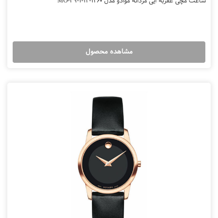
ساعت مچی عقربه ایی مردانه موادو مدل MO-49-1-14-1260
مشاهده محصول