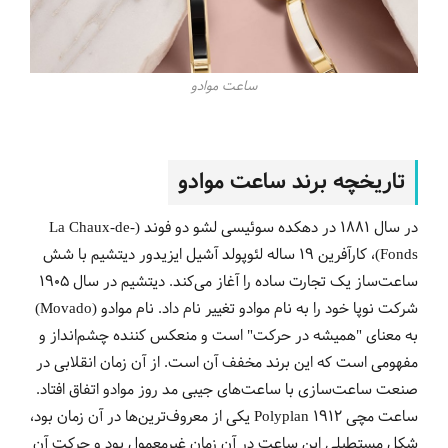
ساعت موادو
تاریخچه برند ساعت موادو
در سال 1881 در دهکده سوئیسی لشو دو فوند (La Chaux-de-
Fonds)، کارآفرین 19 ساله لئوپولد آشیل ایزیدور دیتشیم با شش
ساعت‌ساز یک تجارت ساده را آغاز می‌کند. دیتشیم در سال 1905
شرکت نوپا خود را به نام موادو تغییر نام داد. نام موادو (Movado)
به معنای "همیشه در حرکت" است و منعکس کننده چشم‌انداز و
مفهومی است که این برند مخفف آن است. از آن زمان انقلابی در
صنعت ساعت‌سازی با ساعت‌های جیبی مد روز موادو اتفاق افتاد.
ساعت مچی Polyplan 1912 یکی از معروف‌ترین‌ها در آن زمان بود،
شکل مستطیلی این ساعت در آن زمان غیرمعمول بود و حرکت آن