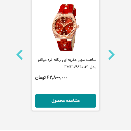
نه لاگوست
ساعت مچی عقربه ایی زنانه فره میلانو
ساعت مچی عقر
مدل FM1L048L0031
مدل SUR558P1
تومان
42,800,000 تومان
ل
مشاهده محصول
مش