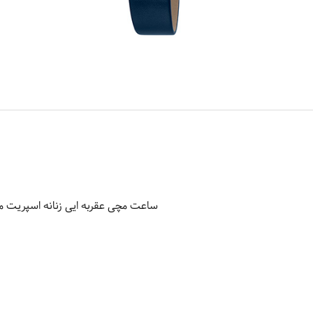
ساعت مچی عقربه ایی زنانه اسپریت مدل 197L0045