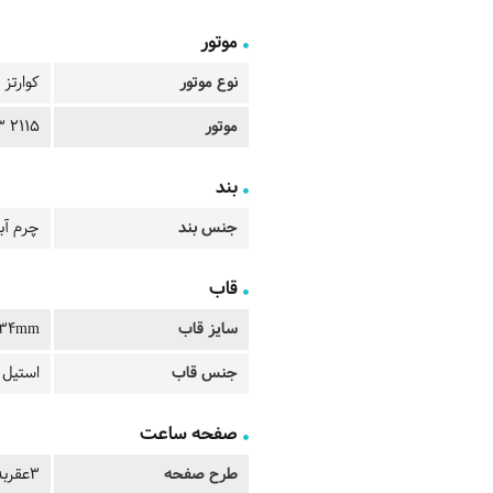
موتور
نوع موتور
کوارتز
موتور
2115 3 hands date
بند
جنس بند
چرم آب
قاب
سایز قاب
34mm
جنس قاب
استیل 
صفحه ساعت
طرح صفحه
3عقربه