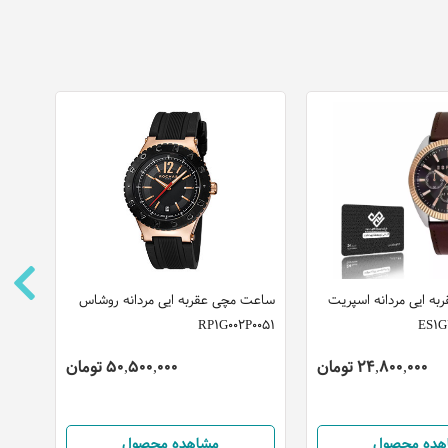
ه ایی مردانه اسپریت
ساعت مچی عقربه ایی مردانه روشاس
ساعت
RP1G002P0051
کاوالی مد
24,800,000 تومان
50,500,000 تومان
هده محصول
مشاهده محصول