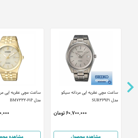
ساعت مچی عقربه ایی مردانه سیکو
ساعت مچی عقربه ایی مرد
مدل SUR369P1
مدل BM7332-61P
60,700,000 تومان
,000,000
مشاهده محصول
مشاهده محص