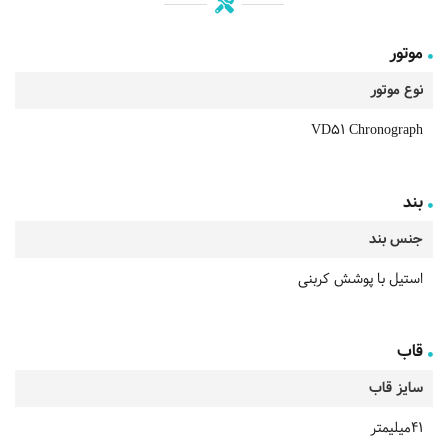
موتور
نوع موتور
VD51 Chronograph
بند
جنس بند
استیل با پوشش کربنی
قاب
سایز قاب
41میلیمتر