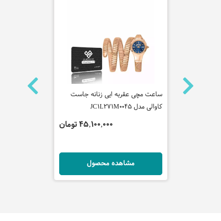
ه سیکو
ساعت مچی عقربه ایی زنانه جاست
ساعت مچی عق
کاوالی مدل JC1L271M0045
کاوالی مدل JC1G216M0085
 تومان
45,100,000 تومان
ل
مشاهده محصول
مش