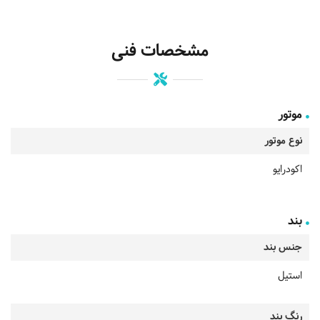
مشخصات فنی
موتور
نوع موتور
اکودرایو
بند
جنس بند
استیل
رنگ بند