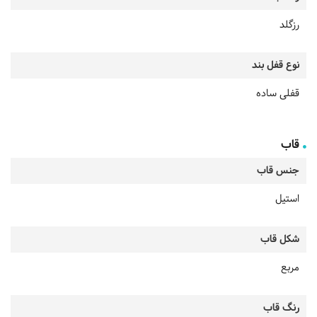
رزگلد
نوع قفل بند
قفلی ساده
قاب
جنس قاب
استیل
شکل قاب
مربع
رنگ قاب