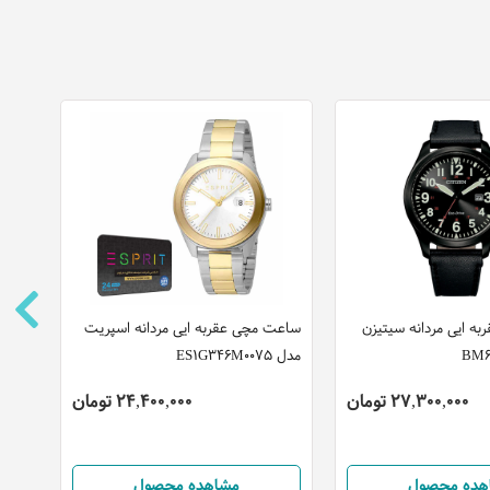
ه ایی مردانه سیتیزن
ساعت مچی عقربه ایی مردانه اسپریت
ساعت
مدل ES1G346M0075
کاوالی مد
27,300,000 تومان
24,400,000 تومان
هده محصول
مشاهده محصول