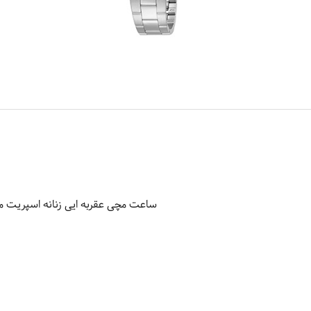
ساعت مچی عقربه ایی زنانه اسپریت مدل 181M0085