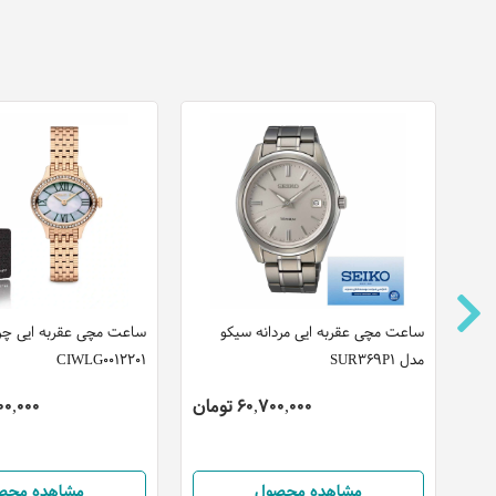
ساعت مچی عقربه ایی مردانه سیکو
ساعت مچی عقربه ایی چر
مدل SUR369P1
CIWLG0012201
60,700,000 تومان
,200,000
مشاهده محصول
مشاهده محص