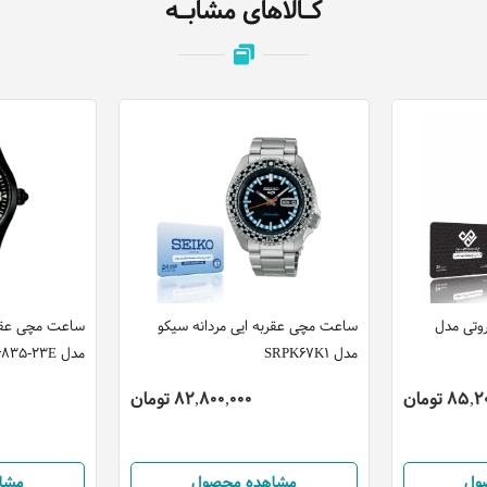
کـالاهای مشابـه
وتی مدل
ساعت مچی عقربه ایی مردانه سیکو
ساعت مچی عقرب
مدل SRPK67K1
مدل BM6835-23E
85 تومان
82,800,000 تومان
ول
مشاهده محصول
مشا