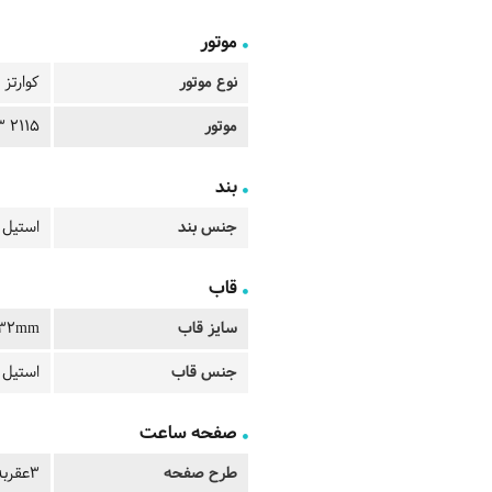
موتور
نوع موتور
کوارتز
موتور
2115 3 hands date
بند
جنس بند
استیل
قاب
سایز قاب
32mm
جنس قاب
استیل
صفحه ساعت
طرح صفحه
3عقربه