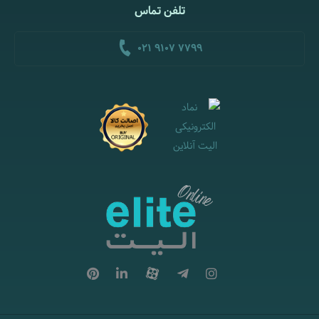
تلفن تماس
021 9107 7799