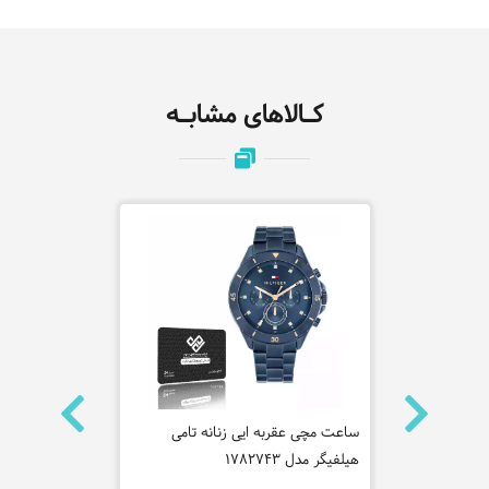
کـالاهای مشابـه
 سیکو مدل
ساعت مچی عقربه ایی زنانه تامی
ساعت مچی عقر
هیلفیگر مدل 1782743
SRZ554P1