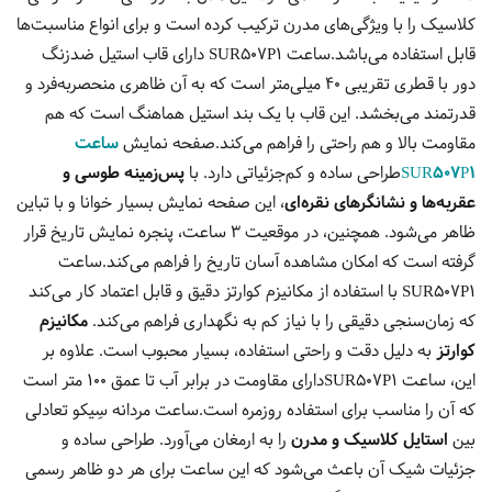
کلاسیک را با ویژگی‌های مدرن ترکیب کرده است و برای انواع مناسبت‌ها
قابل استفاده می‌باشد.ساعت SUR507P1 دارای قاب استیل ضدزنگ
دور با قطری تقریبی 40 میلی‌متر است که به آن ظاهری منحصربه‌فرد و
قدرتمند می‌بخشد. این قاب با یک بند استیل هماهنگ است که هم
مقاومت بالا و هم راحتی را فراهم می‌کند.صفحه نمایش
ساعت
SUR507P1
طراحی ساده و کم‌جزئیاتی دارد. با
پس‌زمینه طوسی و
عقربه‌ها و نشانگرهای نقره‌ای
، این صفحه نمایش بسیار خوانا و با تباین
ظاهر می‌شود. همچنین، در موقعیت 3 ساعت، پنجره نمایش تاریخ قرار
گرفته است که امکان مشاهده آسان تاریخ را فراهم می‌کند.ساعت
SUR507P1 با استفاده از مکانیزم کوارتز دقیق و قابل اعتماد کار می‌کند
که زمان‌سنجی دقیقی را با نیاز کم به نگهداری فراهم می‌کند.
مکانیزم
کوارتز
به دلیل دقت و راحتی استفاده، بسیار محبوب است. علاوه بر
این، ساعت SUR507P1دارای مقاومت در برابر آب تا عمق 100 متر است
که آن را مناسب برای استفاده روزمره است.ساعت مردانه سِیکو تعادلی
بین
استایل کلاسیک و مدرن
را به ارمغان می‌آورد. طراحی ساده و
‌جزئیات شیک آن باعث می‌شود که این ساعت برای هر دو ظاهر رسمی