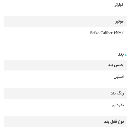
کوارتز
موتور
Seiko Caliber 6N52
بند
جنس بند
استیل
رنگ بند
نقره ای
نوع قفل بند