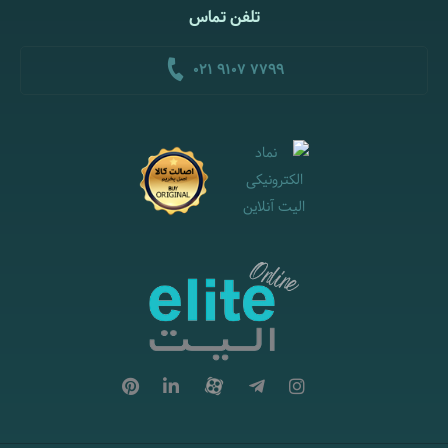
تلفن تماس
021 9107 7799