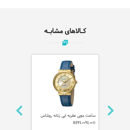
کـالاهای مشابـه
ره میلانو
ساعت مچی عقربه ایی زنانه روشاس
ساعت مچی عقر
RP2L009L0011
هیلفیگر مدل 791755