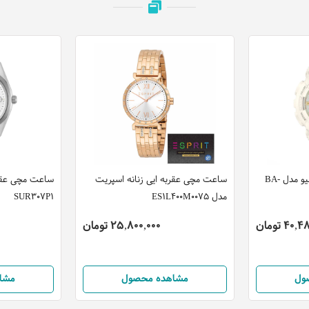
ساعت مچی دیجیتال کاسیو مدل BA-
ساعت مچی عقربه ایی زنانه اسپریت
ساعت مچی عقرب
مدل ES1L400M0075
SUR307P1
40 تومان
25,800,000 تومان
ول
مشاهده محصول
مشا