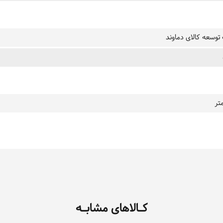
وسعه کالای دماوند
تر
کـالاهای مشابـه