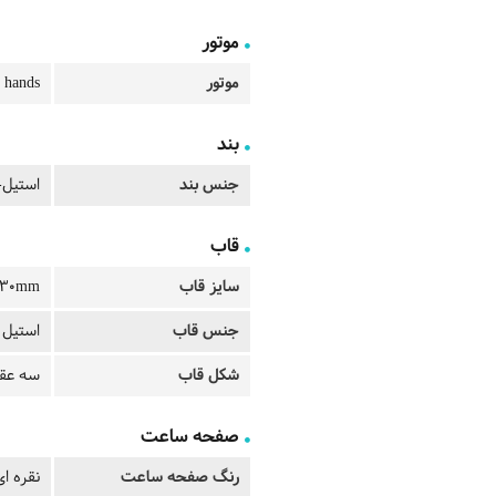
موتور
موتور
 hands
بند
جنس بند
استیل-
قاب
سایز قاب
30mm
جنس قاب
استیل 
شکل قاب
سه عقر
صفحه ساعت
رنگ صفحه ساعت
نقره ای