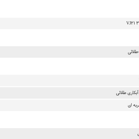
VJ21 3
طلائی
آبکاری طلائی
به ای