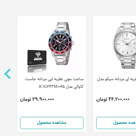
ه ای مردانه سیکو مدل
ساعت مچی عقربه ایی مردانه جاست
ساعت
کاوالی مدل JC1G243M0065
کاوالی مد
44,200,000 تومان
29,900,000 تومان
هده محصول
مشاهده محصول