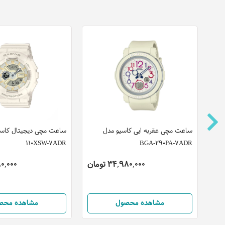
انو
ساعت مچی عقربه ایی کاسیو مدل
110XSW-7ADR
BGA-290PA-7ADR
34,980,000 تومان
,480,000
مشاهده محصول
مشاهده محص