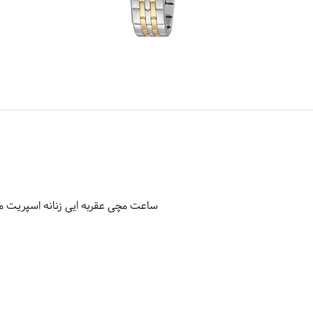
ساعت مچی عقربه ایی زنانه اسپریت مدل 144M0105