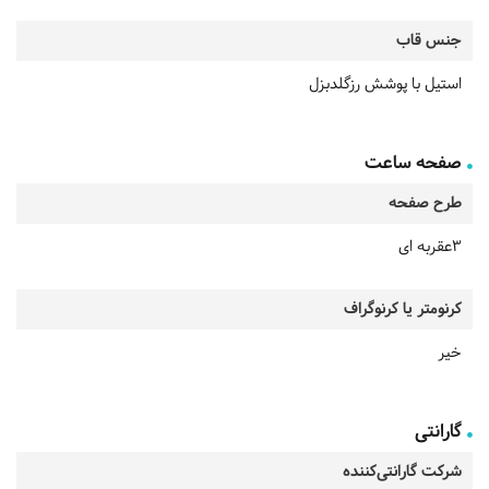
جنس قاب
استیل با پوشش رزگلدبزل
صفحه ساعت
طرح صفحه
3عقربه ای
کرنومتر یا کرنوگراف
خیر
گارانتی
شرکت گارانتی‌کننده