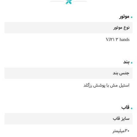
موتور
نوع موتور
VJ21 3 hands
بند
جنس بند
استیل مش با پوشش رزگلد
قاب
سایز قاب
30میلیمتر