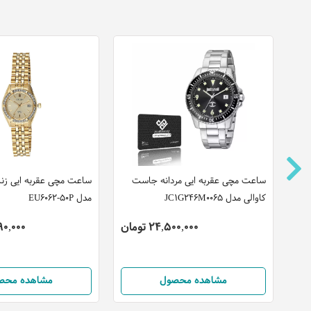
دل
ساعت مچی عقربه ایی مردانه جاست
ساعت مچی عقربه ایی زنا
کاوالی مدل JC1G246M0065
مدل EU6062-50P
24,500,000 تومان
,990,000
مشاهده محصول
مشاهده محص