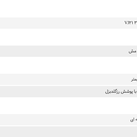
VJ21 3
 مش
با پوشش رزگلدبزل