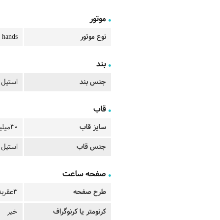
موتور
نوع موتور
 hands
بند
جنس بند
استیل
قاب
سایز قاب
30میلیمتر
جنس قاب
استیل 
صفحه ساعت
طرح صفحه
3عقربه ای
کرنومتر یا کرنوگراف
خیر