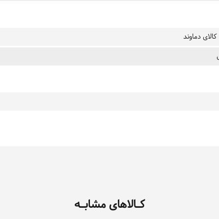
کالای دماوند
کـالاهای مشابـه