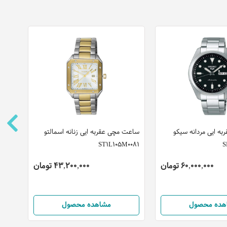
ه ایی مردانه سیکو
ساعت مچی عقربه ایی زنانه اسمالتو
ساعت 
ST1L105M0081
مدل M1G079M0061
60,000,000 تومان
43,200,000 تومان
هده محصول
مشاهده محصول