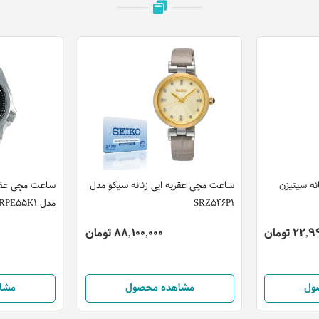
نه سیتیزن
ساعت مچی عقربه ایی زنانه سیکو مدل
ساعت مچی عقرب
SRZ546P1
مدل SRPE55K1
22 تومان
88,100,000 تومان
ول
مشاهده محصول
مشا