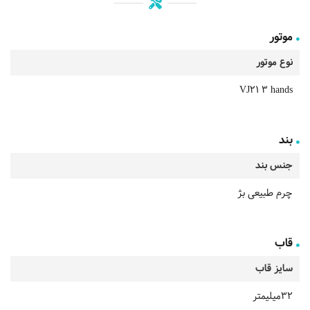
موتور
نوع موتور
VJ21 3 hands
بند
جنس بند
چرم طبیعی بژ
قاب
سایز قاب
32میلیمتر