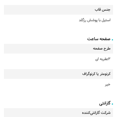
جنس قاب
استیل با پوشش رزگلد
صفحه ساعت
طرح صفحه
3عقربه ای
کرنومتر یا کرنوگراف
خیر
گارانتی
شرکت گارانتی‌کننده