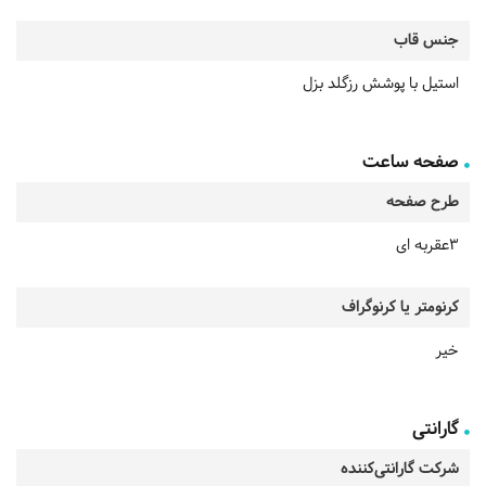
جنس قاب
استیل با پوشش رزگلد بزل
صفحه ساعت
طرح صفحه
3عقربه ای
کرنومتر یا کرنوگراف
خیر
گارانتی
شرکت گارانتی‌کننده