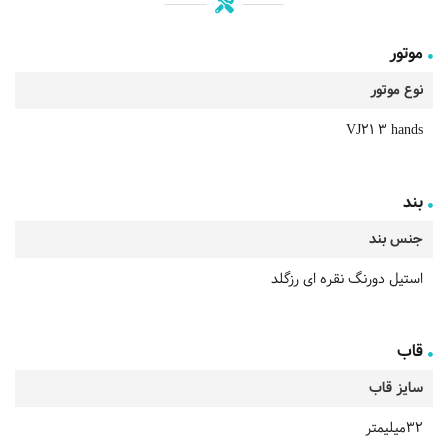
موتور
نوع موتور
VJ21 3 hands
بند
جنس بند
استیل دورنگ نقره ای رزگلد
قاب
سایز قاب
32میلیمتر