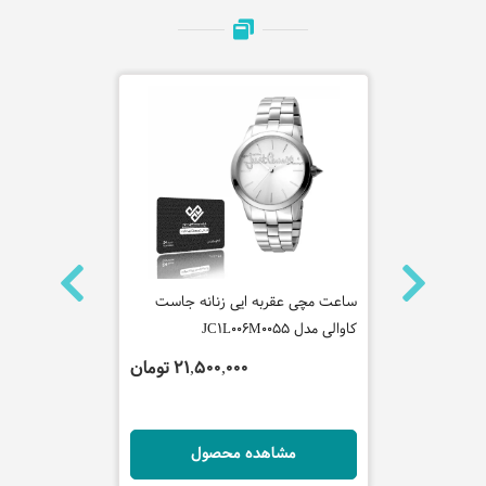
نه جاست
ساعت مچی عقربه ایی زنانه جاست
ساعت مچی عق
کاوالی مدل JC1L006M0055
مدل 2010972
تومان
21,500,000 تومان
ل
مشاهده محصول
مش