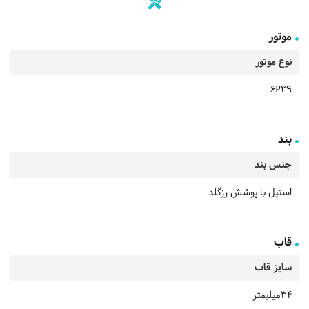
موتور
نوع موتور
6P29
بند
جنس بند
استیل با پوشش رزگلد
قاب
سایز قاب
34میلیمتر