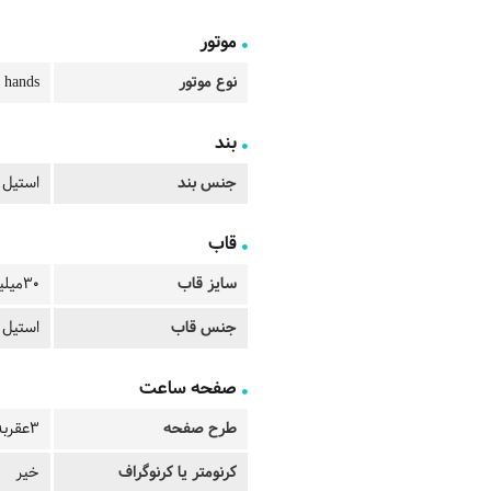
موتور
نوع موتور
 hands
بند
جنس بند
استیل 
قاب
سایز قاب
30میلیمتر
جنس قاب
استیل 
صفحه ساعت
طرح صفحه
3عقربه ای
کرنومتر یا کرنوگراف
خیر