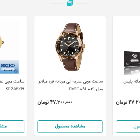
انه پلیس
ساعت مچی عقربه ایی مردانه فره میلانو
ساعت مچی عقرب
مدل FM1G109L0031
SRZ532P1
47 تومان
47,300,000 تومان
ول
مشاهده محصول
مشا