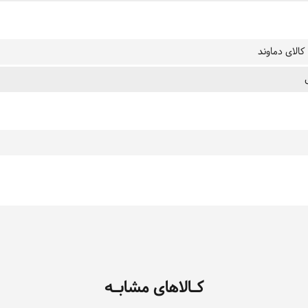
کالای دماوند
کـالاهای مشابـه