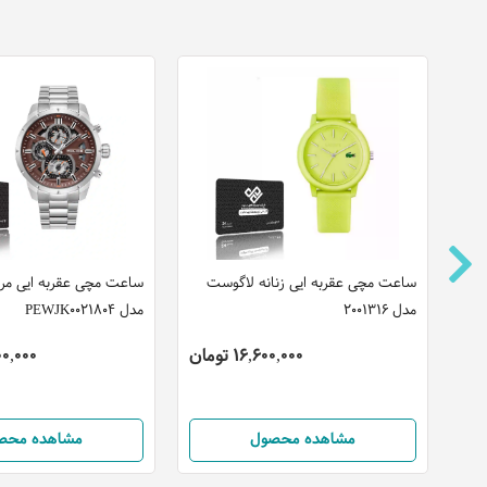
ساعت مچی عقربه ایی زنانه لاگوست
ساعت مچی عقربه ایی مرد
مدل 2001316
مدل PEWJK0021804
16,600,000 تومان
,200,000
مشاهده محصول
مشاهده محص