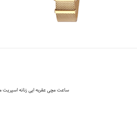
ساعت مچی عقربه ایی زنانه اسپریت مدل 092M0055