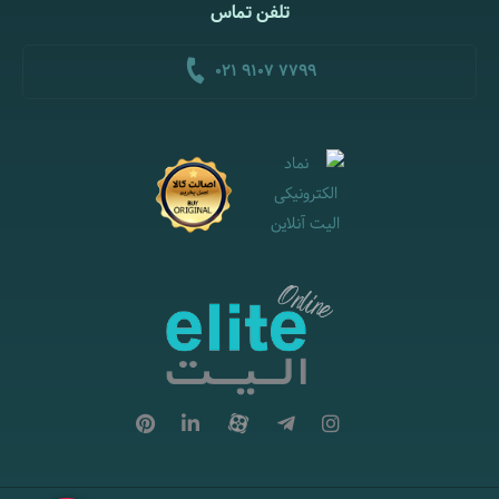
تلفن تماس
021 9107 7799