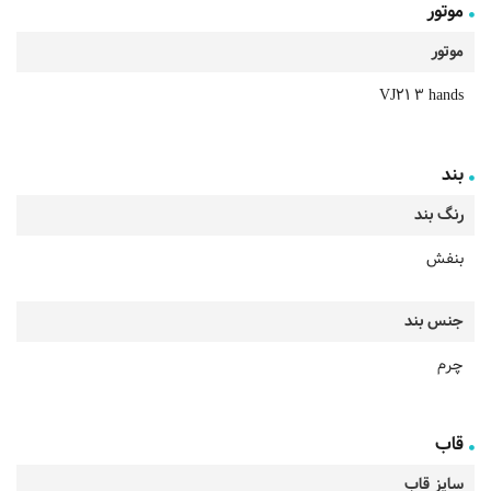
موتور
موتور
VJ21 3 hands
بند
رنگ بند
بنفش
جنس بند
چرم
قاب
سایز قاب