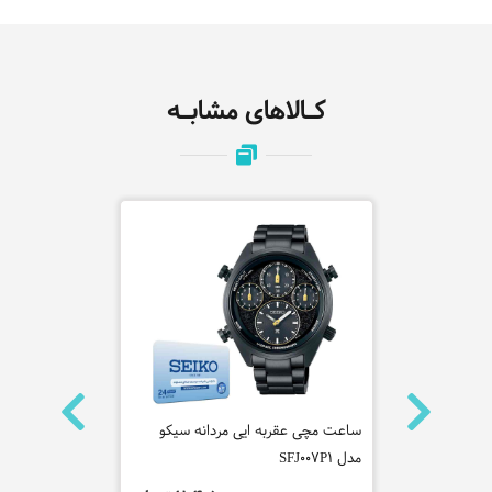
کـالاهای مشابـه
ه جاست
ساعت مچی عقربه ایی مردانه سیکو
مدل SFJ007P1
B2100-1ADR