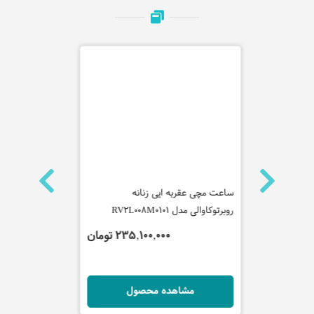
ساعت مچی عقربه ایی زنانه
ساعت مچی عقر
روبرتوکاوالی مدل RV2L008M0101
کاوالی مدل RV1L166M0081
تومان
235,100,000 تومان
ل
مشاهده محصول
مش