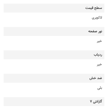
سطح قیمت
لاکچری
نور صفحه
خیر
ردیاب
خیر
ضد خش
بلی
گارانتی 7