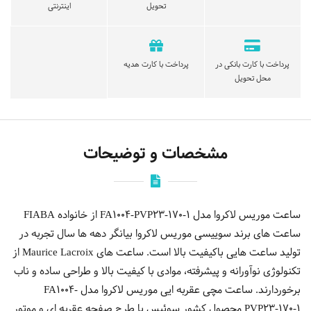
تحویل
اینترنتی
پرداخت با کارت بانکی در
پرداخت با کارت هدیه
محل تحویل
مشخصات و توضیحات
ساعت موریس لاکروا مدل FA1004-PVP23-170-1 از خانواده FIABA
ساعت های برند سوییسی موریس لاکروا بیانگر دهه ها سال تجربه در
تولید ساعت هایی باکیفیت بالا است. ساعت های Maurice Lacroix از
تکنولوژی نوآورانه و پیشرفته، موادی با کیفیت بالا و طراحی ساده و ناب
برخوردارند. ساعت مچی عقربه ایی موریس لاكروا مدل FA1004-
PVP23-170-1 محصول کشور سوئیس با طرح صفحه عقربه ای و موتور