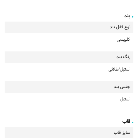
بند
نوع قفل بند
کلیپسی
رنگ بند
استیل/طلائی
جنس بند
استیل
قاب
سایز قاب