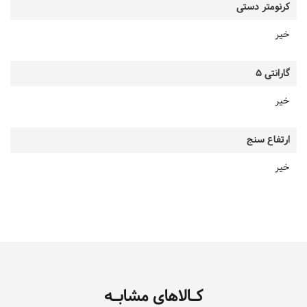
کرنومتر دستی
خیر
گارانتی 5
خیر
ارتفاع سنج
خیر
کـالاهای مشابـه