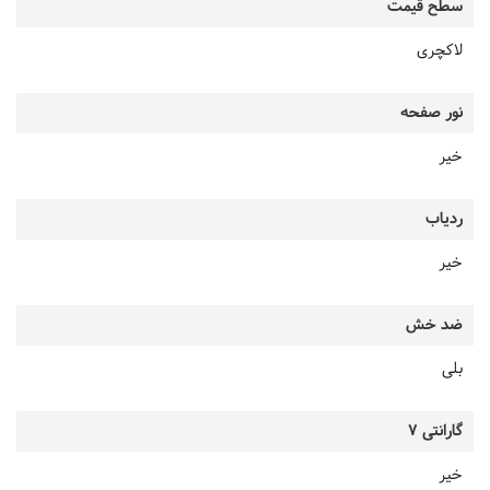
سطح قیمت
لاکچری
نور صفحه
خیر
ردیاب
خیر
ضد خش
بلی
گارانتی 7
خیر