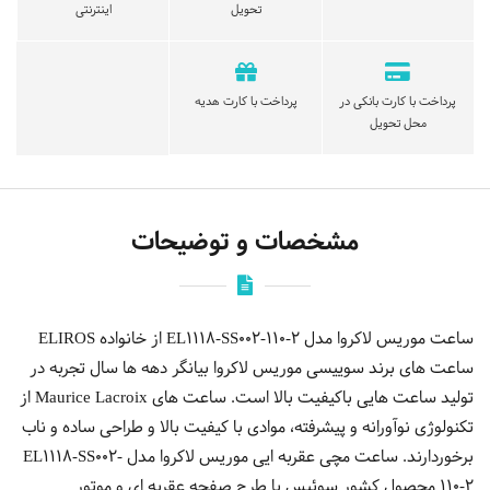
تحویل
اینترنتی
پرداخت با کارت بانکی در
پرداخت با کارت هدیه
محل تحویل
مشخصات و توضیحات
ساعت موریس لاکروا مدل EL1118-SS002-110-2 از خانواده ELIROS
ساعت های برند سوییسی موریس لاکروا بیانگر دهه ها سال تجربه در
تولید ساعت هایی باکیفیت بالا است. ساعت های Maurice Lacroix از
تکنولوژی نوآورانه و پیشرفته، موادی با کیفیت بالا و طراحی ساده و ناب
برخوردارند. ساعت مچی عقربه ایی موریس لاكروا مدل EL1118-SS002-
110-2 محصول کشور سوئیس با طرح صفحه عقربه ای و موتور