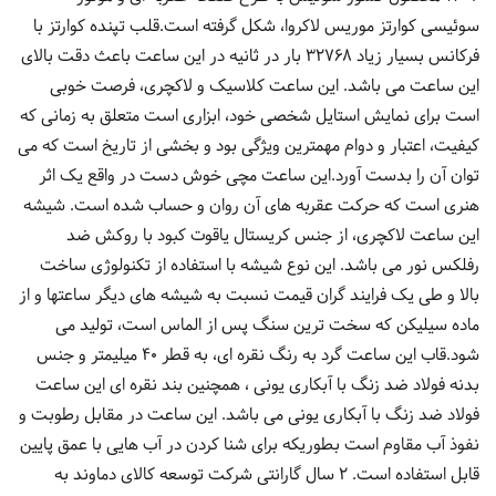
سوئیسی کوارتز موریس لاکروا، شکل گرفته است.قلب تپنده کوارتز با
فرکانس بسیار زیاد 32768 بار در ثانیه در این ساعت باعث دقت بالای
این ساعت می باشد. این ساعت کلاسیک و لاکچری، فرصت خوبی
است برای نمایش استایل شخصی خود، ابزاری است متعلق به زمانی که
کیفیت، اعتبار و دوام مهمترین ویژگی بود و بخشی از تاریخ است که می
توان آن را بدست آورد.این ساعت مچی خوش دست در واقع یک اثر
هنری است که حرکت عقربه های آن روان و حساب شده است. شیشه
این ساعت لاکچری، از جنس کریستال یاقوت کبود با روکش ضد
رفلکس نور می باشد. این نوع شیشه با استفاده از تکنولوژی ساخت
بالا و طی یک فرایند گران قیمت نسبت به شیشه های دیگر ساعتها و از
ماده سیلیکن که سخت ترین سنگ پس از الماس است، تولید می
شود.قاب این ساعت گرد به رنگ نقره ای، به قطر 40 میلیمتر و جنس
بدنه فولاد ضد زنگ با آبکاری یونی ، همچنین بند نقره ای این ساعت
فولاد ضد زنگ با آبکاری یونی می باشد. این ساعت در مقابل رطوبت و
نفوذ آب مقاوم است بطوریکه برای شنا کردن در آب هایی با عمق پایین
قابل استفاده است. 2 سال گارانتی شرکت توسعه کالای دماوند به