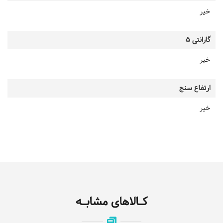
خیر
گارانتی 5
خیر
ارتفاع سنج
خیر
کـالاهای مشابـه