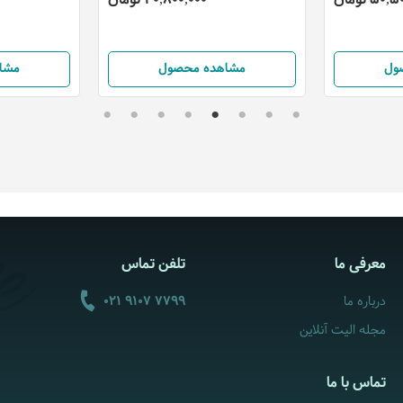
ول
مشاهده محصول
مشا
معرفی ما
تلفن تماس
درباره ما
021 9107 7799
مجله الیت آنلاین
تماس با ما