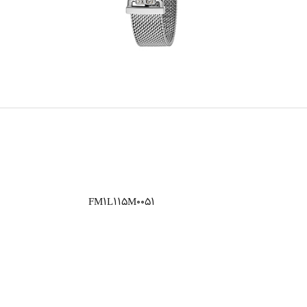
FM1L115M0051