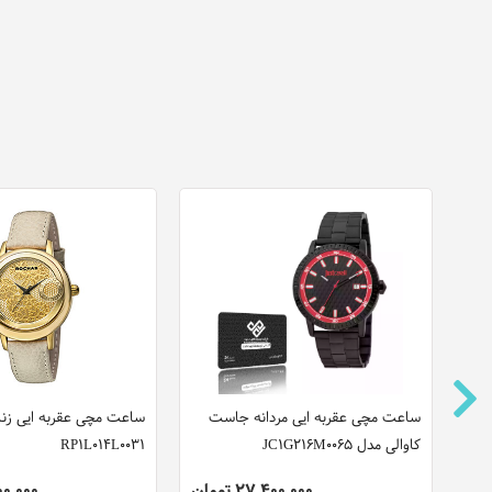
ساعت مچی عقربه ایی مردانه جاست
ساعت مچی عقربه ایی زن
کاوالی مدل JC1G216M0065
RP1L014L0031
27,400,000 تومان
,500,000