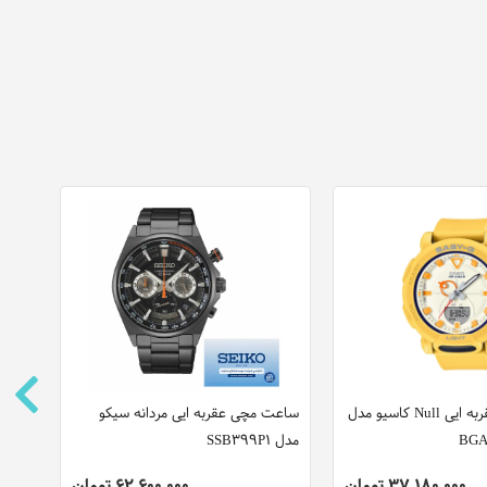
ساعت مچی عقربه ایی Null کاسیو مدل
ساعت مچی عقربه ایی مردانه سیکو
ساعت
BGA
مدل SSB399P1
کاوالی مد
37,180,000 تومان
62,600,000 تومان