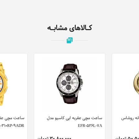
کـالاهای مشابـه
انه روشاس
ساعت مچی عقربه ایی کاسیو مدل
-310RP-9ADR
EFR-526L-7A
50 تومان
30,800,000 تومان