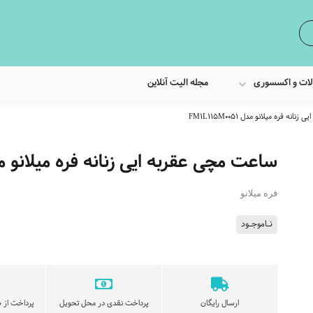
لات و اکسسوری
مجله الیت آنلاین
ه فره میلانو مدل FM1L115M0051
ساعت مچی عقربه ایی زنانه فره میلانو مدل 115M0051
فره میلانو
نـاموجـود
ارسال رایگان
پرداخت نقدی در محل تحویل
پرداخت از ط