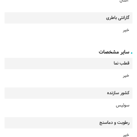
2سال
گارانتی باطری
خیر
سایر مشخصات
قطب نما
خیر
کشور سازنده
سوئیس
رطوبت و دماسنج
خیر