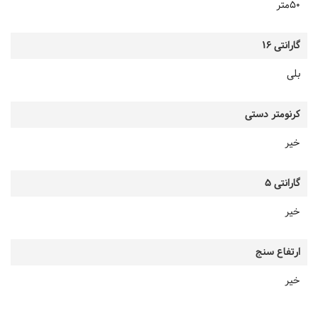
50متر
گارانتی 16
بلی
کرنومتر دستی
خیر
گارانتی 5
خیر
ارتفاع سنج
خیر