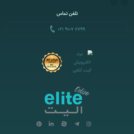
تلفن تماس
021 9107 7799