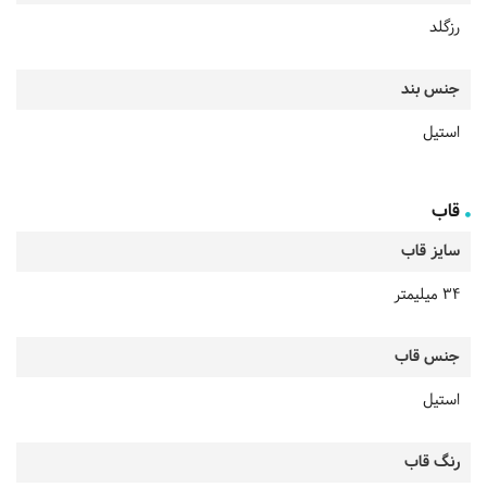
رزگلد
جنس بند
استیل
قاب
سایز قاب
34 میلیمتر
جنس قاب
استیل
رنگ قاب