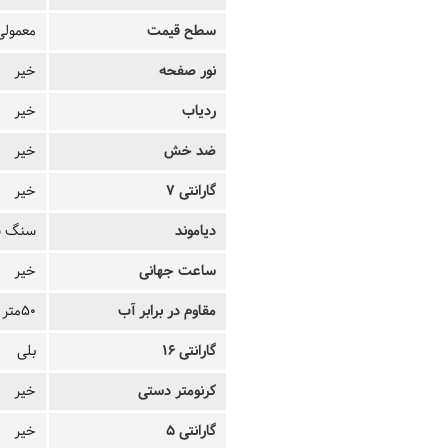
سطح قیمت
معمولی
نور صفحه
خیر
ردیاب
خیر
ضد خش
خیر
گارانتی 7
خیر
دیاموند
سنگ س
ساعت جهانی
خیر
مقاوم در برابر آب
50متر
گارانتی 16
بلی
کرنومتر دستی
خیر
گارانتی 5
خیر