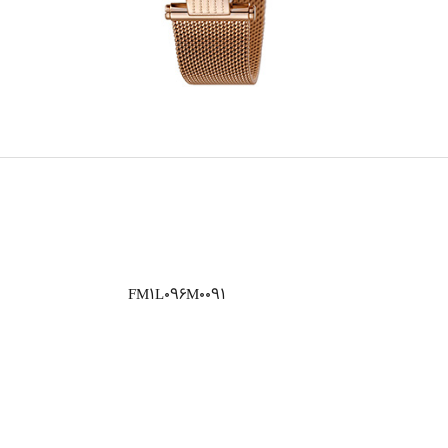
FM1L096M0091