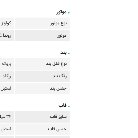
موتور
نوع موتور
کوارتز
موتور
روندا 763E
بند
نوع قفل بند
پروانه 
رنگ بند
رزگلد
جنس بند
استیل 
قاب
سایز قاب
34 میلیمتر
جنس قاب
استیل