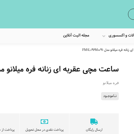
لات و اکسسوری
مجله الیت آنلاین
 فره میلانو مدل FM1L096M0091
ساعت مچی عقربه ای زنانه فره میلانو مدل 096M0091
فره میلانو
نـاموجـود
ارسال رایگان
پرداخت نقدی در محل تحویل
پرداخت از ط