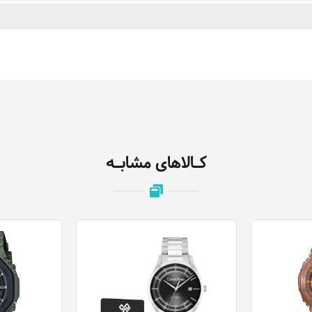
کـالاهای مشابـه