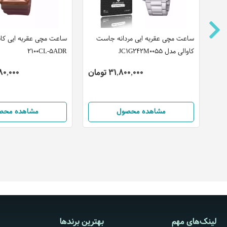
ساعت مچی عقربه ایی مردانه جاست
کاوالی مدل JC1G242M0055
2100CL-5ADR
31,800,000 تومان
3,580,000
مشاهده محصول
مشاهده محص
لینک‌های مهم
بهترین برندها