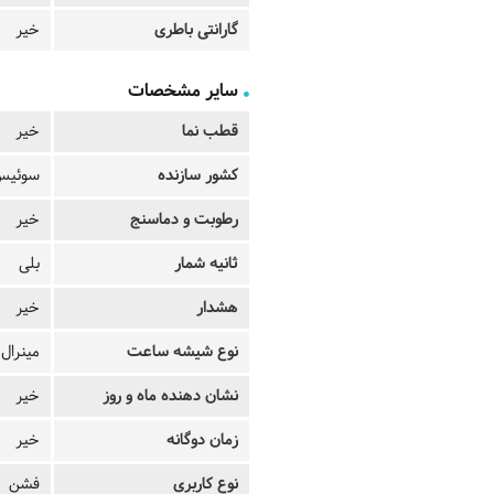
گارانتی باطری
خیر
سایر مشخصات
قطب نما
خیر
کشور سازنده
سوئیس
رطوبت و دماسنج
خیر
ثانیه شمار
بلی
هشدار
خیر
نوع شیشه ساعت
مینرال
نشان دهنده ماه و روز
خیر
زمان دوگانه
خیر
نوع کاربری
فشن