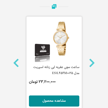
ه کاسیو
ساعت مچی عقربه ایی زنانه اسپریت
ساعت مچی عق
مدل ES1L454M0025
مدل ES1G365M1055
 تومان
23,200,000 تومان
ل
مشاهده محصول
مش