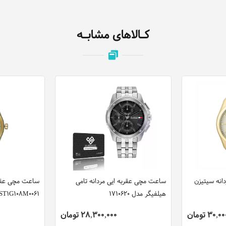
کـالاهای مشابـه
انه سیتیزن
ساعت مچی عقربه ایی مردانه تامی
ساعت مچی عقربه
هیلفیگر مدل 1710620
ST1G108M0061
30 تومان
28,300,000 تومان