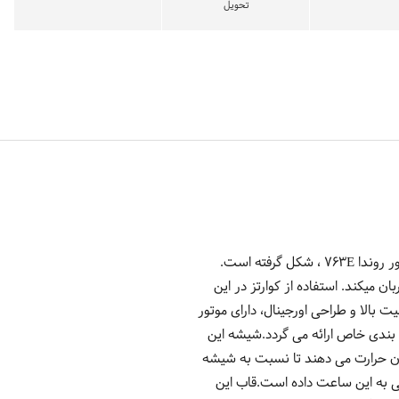
تحویل
ساعت مچی عقربه ایی زنانه فره میلانو مدل FM1L069M0101 محصول کشور سوئیس با طرح صفحه عقربه ای و موتور روندا 763E ، شکل گرفته است.
 میکند. استفاده از کوارتز در این
بالا و طراحی اورجینال، دارای موتور
بندی خاص ارائه می گردد.شیشه این
ن حرارت می دهند تا نسبت به شیشه
ی به این ساعت داده است.قاب این