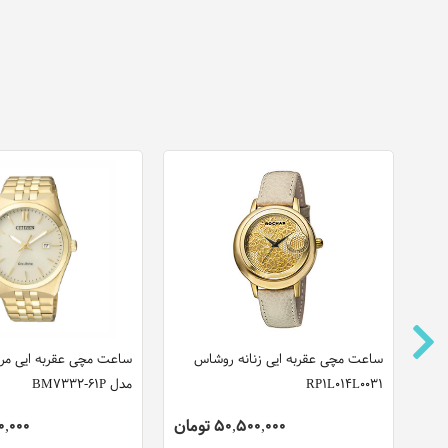
ساعت مچی عقربه ایی زنانه روشاس
ساعت مچی عقربه ایی مرد
RP1L014L0031
مدل BM7332-61P
50,500,000 تومان
,000,000