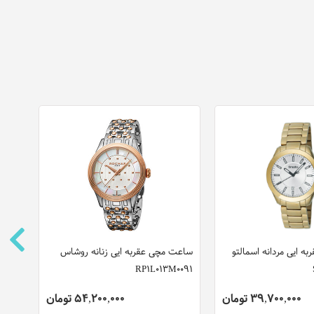
 ایی مردانه اسمالتو
ساعت مچی عقربه ایی زنانه روشاس
ساعت
RP1L013M0091
مدل S1G304M1075
39,700,000 تومان
54,200,000 تومان