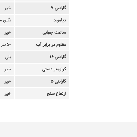
گارانتی 7
خیر
دیاموند
نگین س
ساعت جهانی
خیر
مقاوم در برابر آب
50متر
گارانتی 16
بلی
کرنومتر دستی
خیر
گارانتی 5
خیر
ارتفاع سنج
خیر