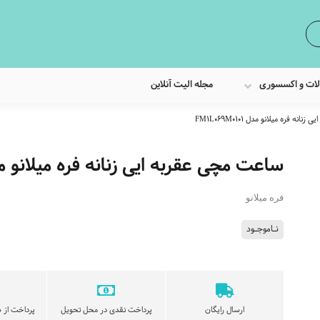
لات و اکسسوری
مجله الیت آنلاین
ه فره میلانو مدل FM1L069M0101
ساعت مچی عقربه ایی زنانه فره میلانو مدل 069M0101
فره میلانو
نـاموجـود
ارسال رایگان
پرداخت نقدی در محل تحویل
پرداخت از ط