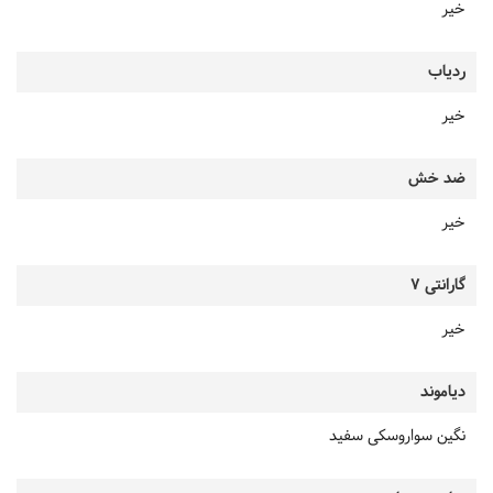
خیر
ردیاب
خیر
ضد خش
خیر
گارانتی 7
خیر
دیاموند
نگین سواروسکی سفید