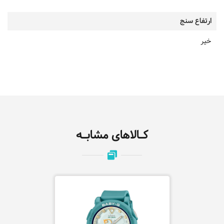
ارتفاع سنج
خیر
کـالاهای مشابـه