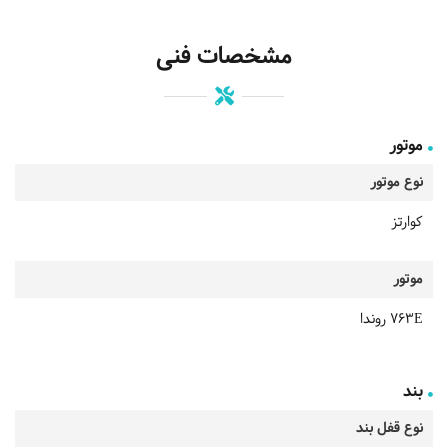
مشخصات فنی
موتور
نوع موتور
کوارتز
موتور
763E روندا
بند
نوع قفل بند