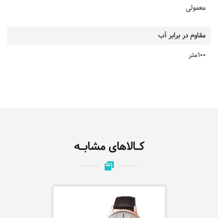
معمولی
مقاوم در برابر آب
100متر
کـالاهای مشابـه