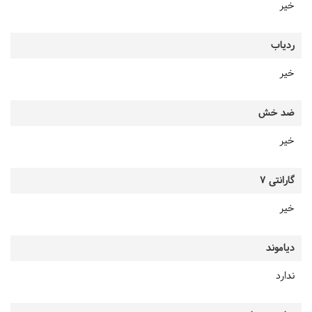
خیر
ردیاب
خیر
ضد خش
خیر
گارانتی 7
خیر
دیاموند
ندارد