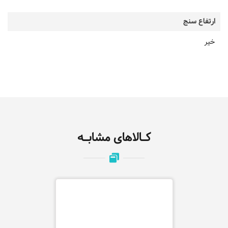
ارتفاع سنج
خیر
کـالاهای مشابـه