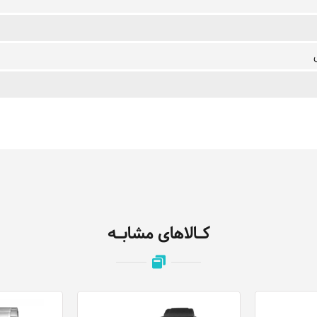
کـالاهای مشابـه