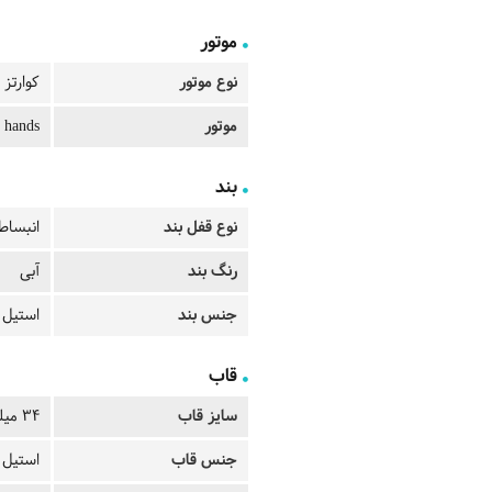
موتور
نوع موتور
کوارتز
موتور
 hands
بند
نوع قفل بند
انبساط
رنگ بند
آبی
جنس بند
استیل
قاب
سایز قاب
34 میلیمتر
جنس قاب
استیل 