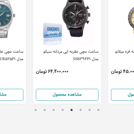
فره میلانو
ساعت مچی عقربه ایی مردانه سیکو
ساعت مچی عقرب
مدل SSB393P1
مدل SUR525P1
45 تومان
64,400,000 تومان
ول
مشاهده محصول
مشا