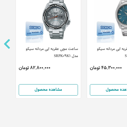
ه ایی مردانه سیکو
ساعت مچی عقربه ایی مردانه سیکو
ساعت
مدل SRPK09K1
1ADF
45,300,000 تومان
82,800,000 تومان
هده محصول
مشاهده محصول