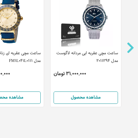
ت
ساعت مچی عقربه ایی مردانه لاگوست
ساعت مچی عقربه ای زنانه 
مدل 2011294
مدل FM1L041L0111
31,000,000 تومان
,000,000
مشاهده محصول
مشاهده محص