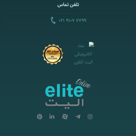
تلفن تماس
021 9107 7799