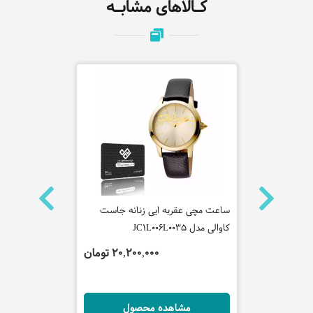
کـالاهای مشابـه
 اسمالتو
ساعت مچی عقربه ایی زنانه جاست
ساعت مچی عق
کاوالی مدل JC1L006L0035
4AUDF (CN)
 تومان
20,200,000 تومان
ل
مشاهده محصول
مش