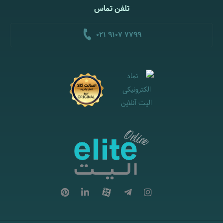
تلفن تماس
021 9107 7799