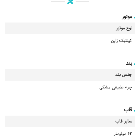
موتور
نوع موتور
کینتیک ژاپن
بند
جنس بند
چرم طبیعی مشکی
قاب
سایز قاب
42 میلیمتر