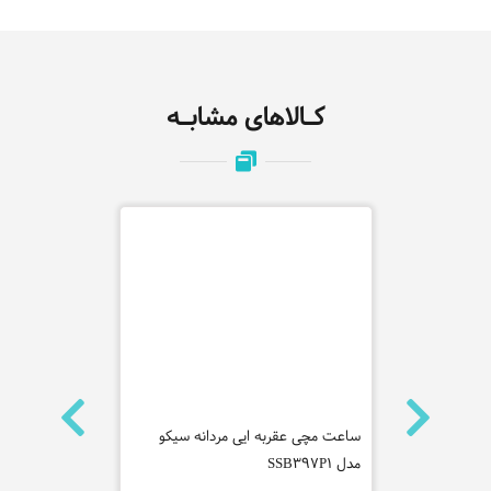
کـالاهای مشابـه
و مدل
ساعت مچی عقربه ایی مردانه سیکو
ساعت مچی عق
مدل SSB397P1
کاوالی مدل JC1G216M0065