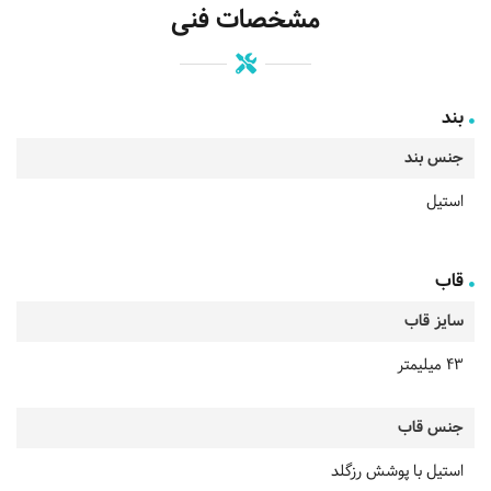
مشخصات فنی
بند
جنس بند
استیل
قاب
سایز قاب
43 میلیمتر
جنس قاب
استیل با پوشش رزگلد