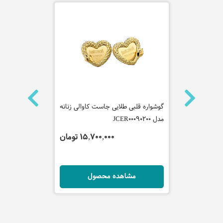
گوشواره قلبی طلایی جاست کاوالی زنانه
گردنبند چرم 
مدل JCER00090200
جاست کاوالی 
JCNL50010100
 تومان
15,700,000 تومان
ل
مشاهده محصول
مش