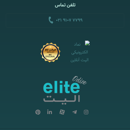
تلفن تماس
021 9107 7799