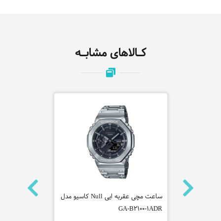
کـالاهای مشابـه
ه سیتیزن
ساعت مچی عقربه ایی Null کاسیو مدل
ساعت مچی عقر
GA-B2100-1ADR
مدل SRPF03K1