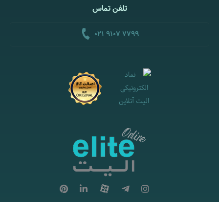
تلفن تماس
021 9107 7799