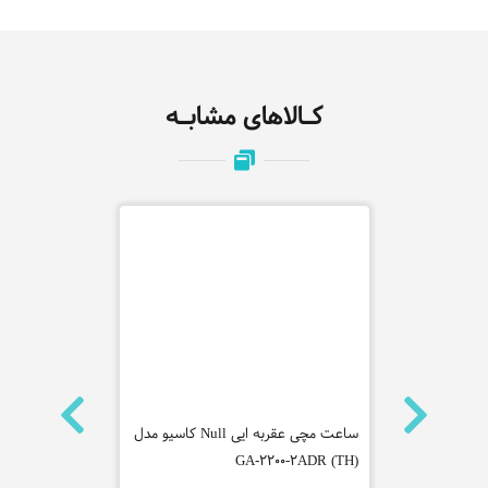
کـالاهای مشابـه
نه جاست
ساعت مچی عقربه ایی Null کاسیو مدل
4VUDF (CN)
GA-2200-2ADR (TH)