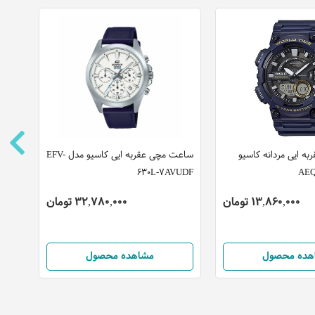
ه ایی مردانه کاسیو
ساعت مچی عقربه ایی کاسیو مدل EFV-
ساعت 
630L-7AVUDF
هیلفیگر
13,860,000 تومان
32,780,000 تومان
هده محصول
مشاهده محصول