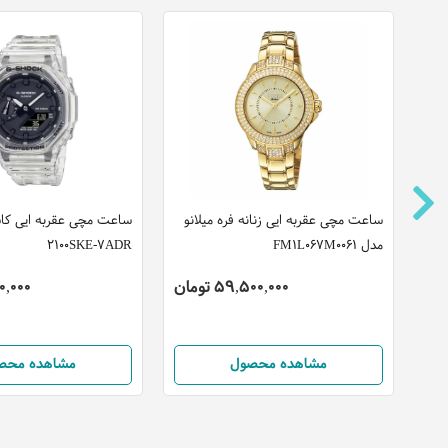
ساعت مچی عقربه ایی زنانه فره میلانو
مدل FM1L067M0061
2100SKE-7ADR
59,500,000 تومان
,100,000
مشاهده محصول
مشاهده محص