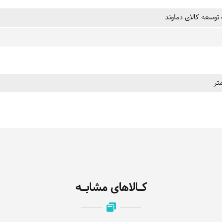
وسعه کالای دماوند
تر
کـالاهای مشابـه