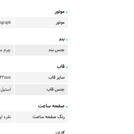
موتور
موتور
graph
بند
جنس بند
چرم م
قاب
سایز قاب
43mm
جنس قاب
استیل
صفحه ساعت
رنگ صفحه ساعت
نقره ای
گارانتی