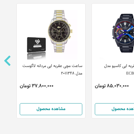
ه ایی کاسیو مدل
ساعت مچی عقربه ایی مردانه لاگوست
ساعت
ECB
مدل 2011348
5ADF
85,030,000 تومان
37,800,000 تومان
هده محصول
مشاهده محصول