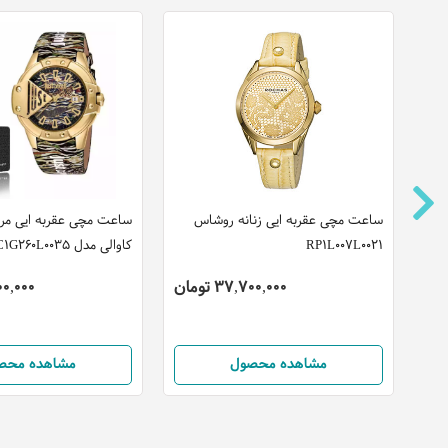
ت
ساعت مچی عقربه ایی زنانه روشاس
ساعت مچی عقربه ایی مر
RP1L007L0021
کاوالی مدل JC1G260L0035
37,700,000 تومان
,900,000
مشاهده محصول
مشاهده محص