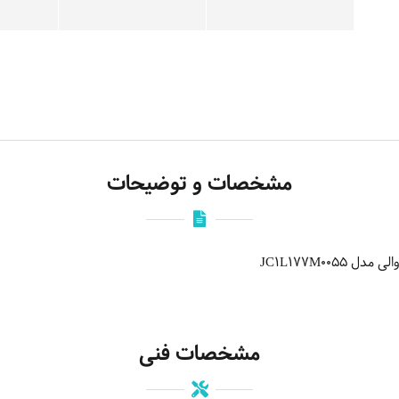
مشخصات و توضیحات
JC1L177M00
مشخصات فنی