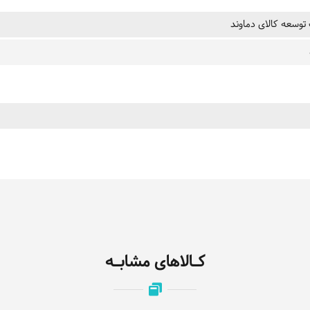
وسعه کالای دماوند
کـالاهای مشابـه