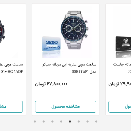
دانه جاست
ساعت مچی عقربه ایی مردانه سیکو
ساعت مچی عقرب
مدل SSB445P1
-S100HG-1ADF
29 تومان
67,800,000 تومان
ول
مشاهده محصول
مشا