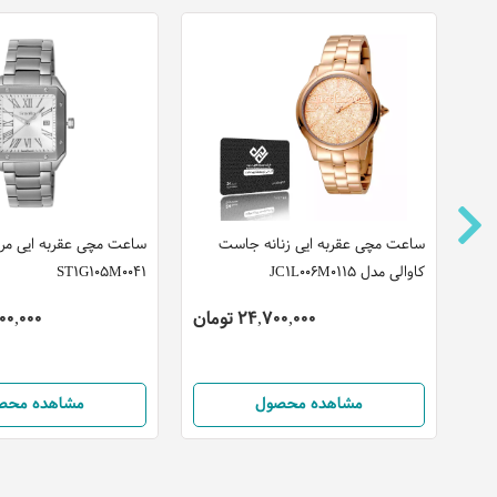
ن
ساعت مچی عقربه ایی زنانه جاست
ساعت مچی عقربه ایی مردا
کاوالی مدل JC1L006M0115
ST1G105M0041
24,700,000 تومان
5,500,000
مشاهده محصول
مشاهده محص