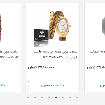
نه اسمالتو
ساعت مچی عقربه ایی زنانه جاست
ساعت مچی عقرب
کاوالی مدل JC1L251M0025
RP2L007M0061
3 تومان
37,600,000 تومان
ول
مشاهده محصول
مشا