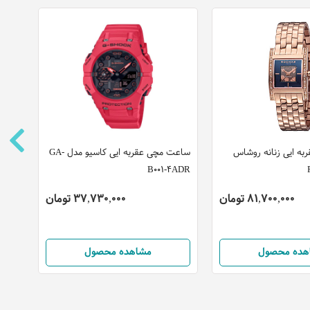
ه ایی زنانه روشاس
ساعت مچی عقربه ایی کاسیو مدل GA-
ساعت
B001-4ADR
مدل S1G430L0035
81,700,000 تومان
37,730,000 تومان
هده محصول
مشاهده محصول