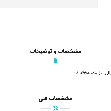
مشخصات و توضیحات
JC1L144M00
مشخصات فنی