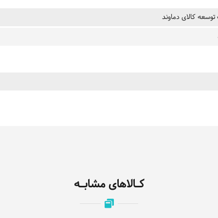
وسعه کالای دماوند
کـالاهای مشابـه