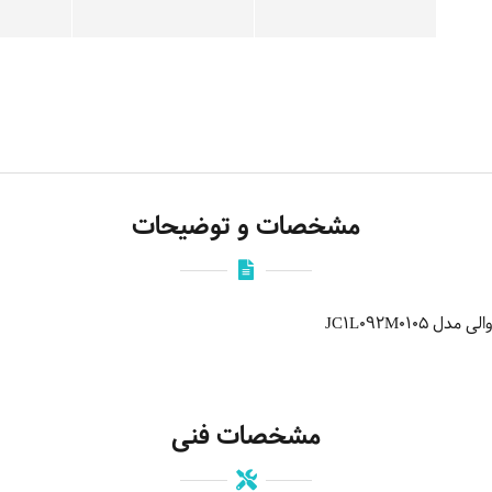
مشخصات و توضیحات
JC1L092M01
مشخصات فنی