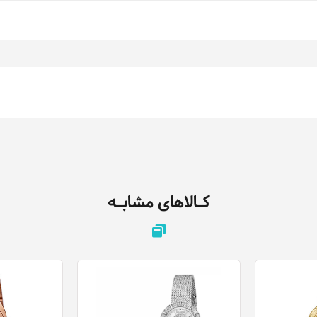
کـالاهای مشابـه