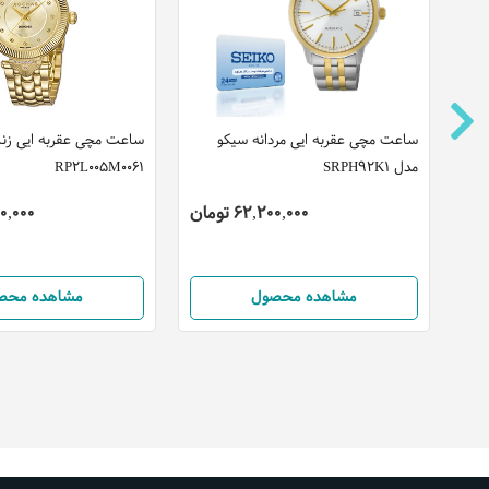
ت
ساعت مچی عقربه ایی مردانه سیکو
ساعت مچی عقربه ایی زن
مدل SRPH92K1
RP2L005M0061
62,200,000 تومان
,700,000
مشاهده محصول
مشاهده محص