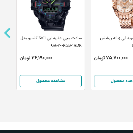
ه ایی زنانه روشاس
ساعت مچی عقربه ایی Null کاسیو مدل
ساعت
3901
GA-700RGB-1ADR
75,700,000 تومان
36,190,000 تومان
هده محصول
مشاهده محصول