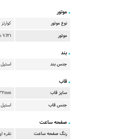
موتور
نوع موتور
کوارتز
موتور
o VJ21
بند
جنس بند
استیل
قاب
سایز قاب
32mm
جنس قاب
استیل 
صفحه ساعت
رنگ صفحه ساعت
نقره ای