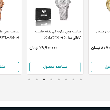
انه روشاس
ساعت مچی عقربه ایی زنانه جاست
ساعت مچی عقرب
کاوالی مدل JC1L253M0045
RP2L008M0101
81 تومان
29,900,000 تومان
ول
مشاهده محصول
مشا