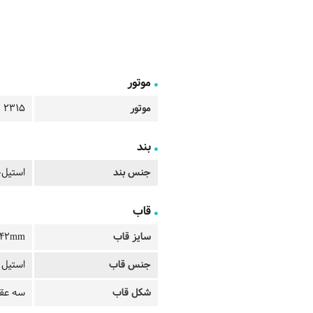
موتور
موتور
2315 3 Hands Date
بند
جنس بند
استیل-
قاب
سایز قاب
42mm
جنس قاب
استیل آ
شکل قاب
سه عقر