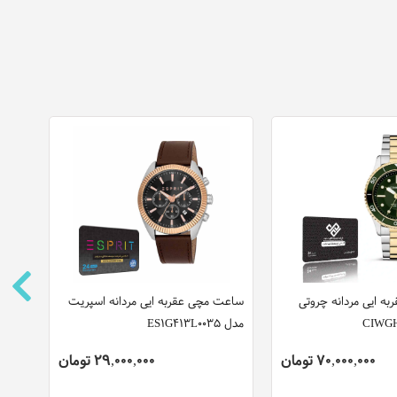
ه ایی مردانه چروتی
ساعت مچی عقربه ایی مردانه اسپریت
ساعت
مدل ES1G413L0035
مدل U6062-50P
70,000,000 تومان
29,000,000 تومان