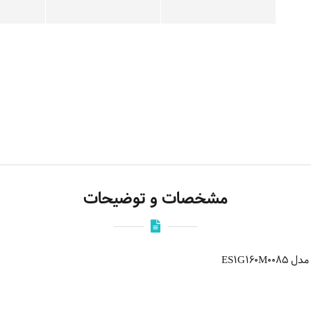
مشخصات و توضیحات
ES1G16