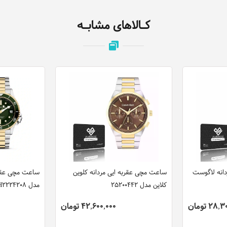
کـالاهای مشابـه
انه لاگوست
ساعت مچی عقربه ایی مردانه کلوین
ساعت مچی عقرب
کلاین مدل 25200442
مدل CIWGH2224208
28 تومان
42,600,000 تومان