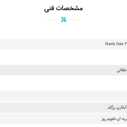
مشخصات فنی
طلائی
بکاری رزگلد
به ای-تقویم روز