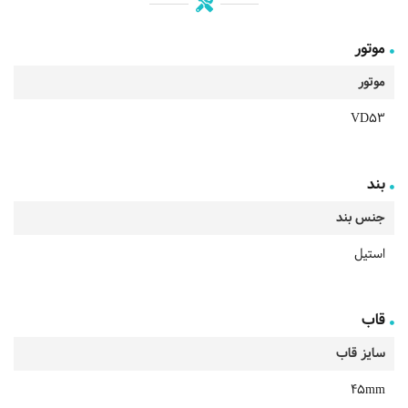
موتور
موتور
VD53
بند
جنس بند
استیل
قاب
سایز قاب
45mm