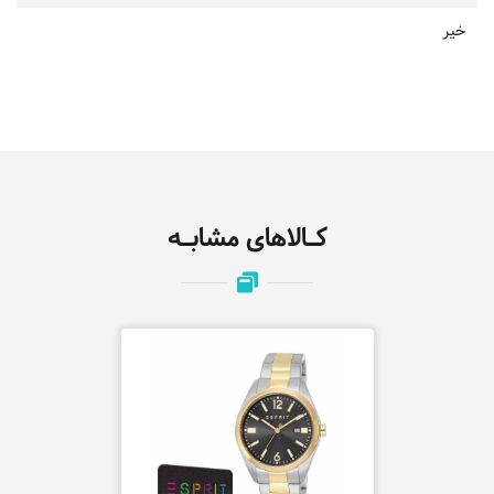
خیر
کـالاهای مشابـه