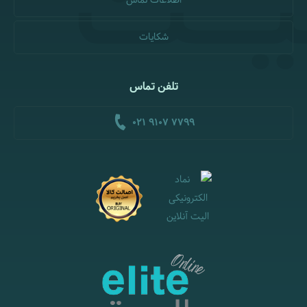
اطلاعات تماس
شکایات
تلفن تماس
021 9107 7799